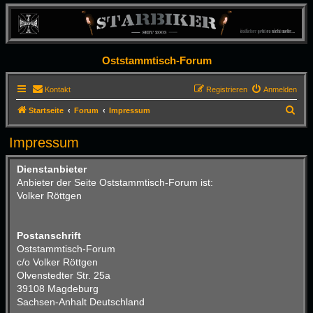
Oststammtisch-Forum
Kontakt
Registrieren
Anmelden
S
Startseite
Forum
Impressum
u
Impressum
c
h
Dienstanbieter
e
Anbieter der Seite Oststammtisch-Forum ist:
Volker Röttgen
Postanschrift
Oststammtisch-Forum
c/o Volker Röttgen
Olvenstedter Str. 25a
39108 Magdeburg
Sachsen-Anhalt Deutschland