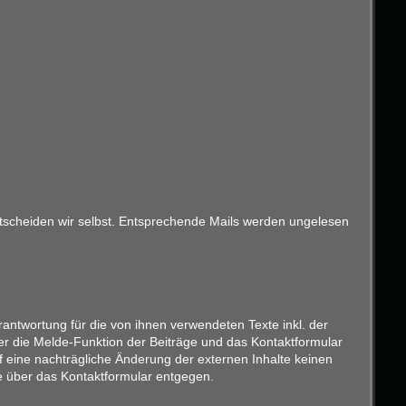
entscheiden wir selbst. Entsprechende Mails werden ungelesen
antwortung für die von ihnen verwendeten Texte inkl. der
er die Melde-Funktion der Beiträge und das Kontaktformular
f eine nachträgliche Änderung der externen Inhalte keinen
ise über das Kontaktformular entgegen.