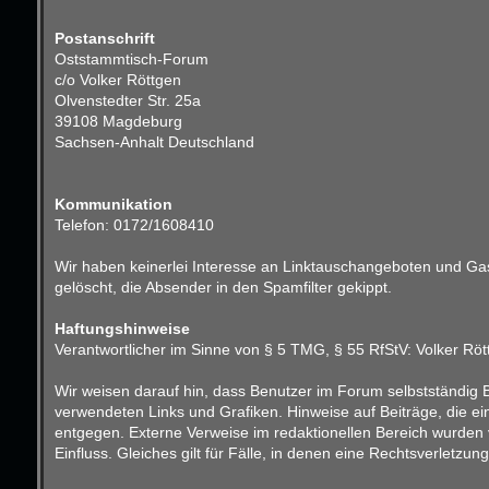
Postanschrift
Oststammtisch-Forum
c/o Volker Röttgen
Olvenstedter Str. 25a
39108 Magdeburg
Sachsen-Anhalt Deutschland
Kommunikation
Telefon: 0172/1608410
Wir haben keinerlei Interesse an Linktauschangeboten und Gast
gelöscht, die Absender in den Spamfilter gekippt.
Haftungshinweise
Verantwortlicher im Sinne von § 5 TMG, § 55 RfStV: Volker Röt
Wir weisen darauf hin, dass Benutzer im Forum selbstständig B
verwendeten Links und Grafiken. Hinweise auf Beiträge, die e
entgegen. Externe Verweise im redaktionellen Bereich wurden v
Einfluss. Gleiches gilt für Fälle, in denen eine Rechtsverletz