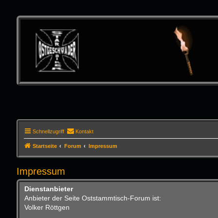
Schnellzugriff
Kontakt
Startseite
Forum
Impressum
Impressum
Dienstanbieter
Anbieter der Seite Oststammtisch-Forum ist:
Volker Röttgen