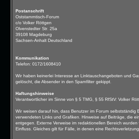
Postanschrift
Oststammtisch-Forum
c/o Volker Röttgen
Olvenstedter Str. 25a
39108 Magdeburg
Sachsen-Anhalt Deutschland
Kommunikation
Telefon: 0172/1608410
Wir haben keinerlei Interesse an Linktauschangeboten und Gast
gelöscht, die Absender in den Spamfilter gekippt.
Haftungshinweise
Verantwortlicher im Sinne von § 5 TMG, § 55 RfStV: Volker Röt
Wir weisen darauf hin, dass Benutzer im Forum selbstständig B
verwendeten Links und Grafiken. Hinweise auf Beiträge, die e
entgegen. Externe Verweise im redaktionellen Bereich wurden v
Einfluss. Gleiches gilt für Fälle, in denen eine Rechtsverletz