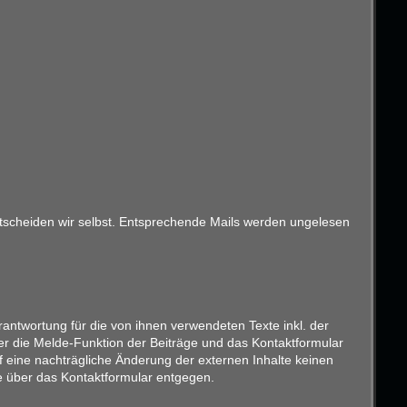
entscheiden wir selbst. Entsprechende Mails werden ungelesen
antwortung für die von ihnen verwendeten Texte inkl. der
er die Melde-Funktion der Beiträge und das Kontaktformular
f eine nachträgliche Änderung der externen Inhalte keinen
ise über das Kontaktformular entgegen.