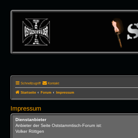
Schnellzugriff
Kontakt
Startseite
Forum
Impressum
Impressum
Dienstanbieter
Anbieter der Seite Oststammtisch-Forum ist:
Volker Röttgen