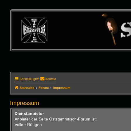
Schnellzugriff
Kontakt
Startseite
Forum
Impressum
Impressum
Dienstanbieter
Anbieter der Seite Oststammtisch-Forum ist:
Volker Röttgen