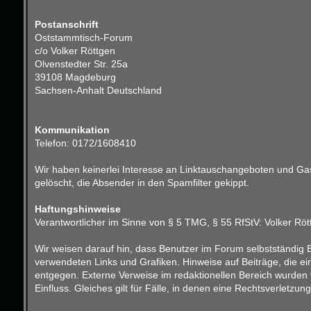
Postanschrift
Oststammtisch-Forum
c/o Volker Röttgen
Olvenstedter Str. 25a
39108 Magdeburg
Sachsen-Anhalt Deutschland
Kommunikation
Telefon: 0172/1608410
Wir haben keinerlei Interesse an Linktauschangeboten und Gast
gelöscht, die Absender in den Spamfilter gekippt.
Haftungshinweise
Verantwortlicher im Sinne von § 5 TMG, § 55 RfStV: Volker Röt
Wir weisen darauf hin, dass Benutzer im Forum selbstständig B
verwendeten Links und Grafiken. Hinweise auf Beiträge, die e
entgegen. Externe Verweise im redaktionellen Bereich wurden v
Einfluss. Gleiches gilt für Fälle, in denen eine Rechtsverletz