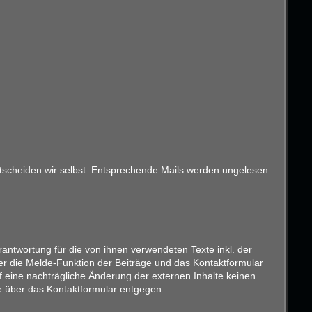
entscheiden wir selbst. Entsprechende Mails werden ungelesen
antwortung für die von ihnen verwendeten Texte inkl. der
er die Melde-Funktion der Beiträge und das Kontaktformular
f eine nachträgliche Änderung der externen Inhalte keinen
ise über das Kontaktformular entgegen.