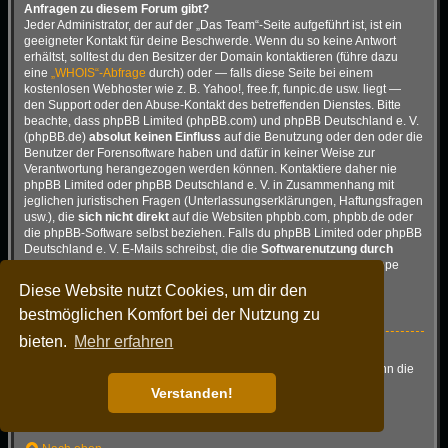
Anfragen zu diesem Forum gibt?
Jeder Administrator, der auf der „Das Team“-Seite aufgeführt ist, ist ein
geeigneter Kontakt für deine Beschwerde. Wenn du so keine Antwort
erhältst, solltest du den Besitzer der Domain kontaktieren (führe dazu
eine
„WHOIS“-Abfrage
durch) oder — falls diese Seite bei einem
kostenlosen Webhoster wie z. B. Yahoo!, free.fr, funpic.de usw. liegt —
den Support oder den Abuse-Kontakt des betreffenden Dienstes. Bitte
beachte, dass phpBB Limited (phpBB.com) und phpBB Deutschland e. V.
(phpBB.de)
absolut keinen Einfluss
auf die Benutzung oder den oder die
Benutzer der Forensoftware haben und dafür in keiner Weise zur
Verantwortung herangezogen werden können. Kontaktiere daher nie
phpBB Limited oder phpBB Deutschland e. V. in Zusammenhang mit
jeglichen juristischen Fragen (Unterlassungserklärungen, Haftungsfragen
usw.), die
sich nicht direkt
auf die Websiten phpbb.com, phpbb.de oder
die phpBB-Software selbst beziehen. Falls du phpBB Limited oder phpBB
Deutschland e. V. E-Mails schreibst, die die
Softwarenutzung durch
Dritte
betreffen, so wirst du, wenn überhaupt, höchstens eine knappe
Antwort erhalten.
Diese Website nutzt Cookies, um dir den
Nach oben
bestmöglichen Komfort bei der Nutzung zu
bieten.
Mehr erfahren
Wie kann ich einen Administrator des Boards kontaktieren?
Alle Benutzer des Boards können das Kontaktformular nutzen, wenn die
Funktion durch die Board-Administration aktiviert wurde.
Verstanden!
Mitglieder des Boards können zusätzlich den Link „Das Team“
verwenden.