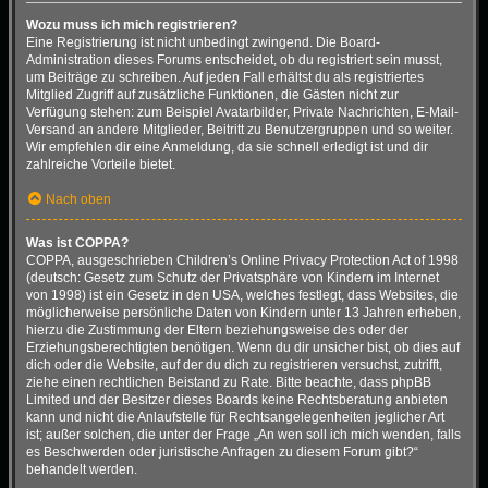
Wozu muss ich mich registrieren?
Eine Registrierung ist nicht unbedingt zwingend. Die Board-
Administration dieses Forums entscheidet, ob du registriert sein musst,
um Beiträge zu schreiben. Auf jeden Fall erhältst du als registriertes
Mitglied Zugriff auf zusätzliche Funktionen, die Gästen nicht zur
Verfügung stehen: zum Beispiel Avatarbilder, Private Nachrichten, E-Mail-
Versand an andere Mitglieder, Beitritt zu Benutzergruppen und so weiter.
Wir empfehlen dir eine Anmeldung, da sie schnell erledigt ist und dir
zahlreiche Vorteile bietet.
Nach oben
Was ist COPPA?
COPPA, ausgeschrieben Children’s Online Privacy Protection Act of 1998
(deutsch: Gesetz zum Schutz der Privatsphäre von Kindern im Internet
von 1998) ist ein Gesetz in den USA, welches festlegt, dass Websites, die
möglicherweise persönliche Daten von Kindern unter 13 Jahren erheben,
hierzu die Zustimmung der Eltern beziehungsweise des oder der
Erziehungsberechtigten benötigen. Wenn du dir unsicher bist, ob dies auf
dich oder die Website, auf der du dich zu registrieren versuchst, zutrifft,
ziehe einen rechtlichen Beistand zu Rate. Bitte beachte, dass phpBB
Limited und der Besitzer dieses Boards keine Rechtsberatung anbieten
kann und nicht die Anlaufstelle für Rechtsangelegenheiten jeglicher Art
ist; außer solchen, die unter der Frage „An wen soll ich mich wenden, falls
es Beschwerden oder juristische Anfragen zu diesem Forum gibt?“
behandelt werden.