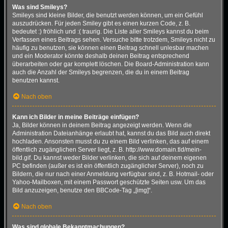
Was sind Smileys?
Smileys sind kleine Bilder, die benutzt werden können, um ein Gefühl
auszudrücken. Für jeden Smiley gibt es einen kurzen Code, z. B.
bedeutet :) fröhlich und :( traurig. Die Liste aller Smileys kannst du beim
Verfassen eines Beitrags sehen. Versuche bitte trotzdem, Smileys nicht zu
häufig zu benutzen, sie können einen Beitrag schnell unlesbar machen
und ein Moderator könnte deshalb deinen Beitrag entsprechend
überarbeiten oder gar komplett löschen. Die Board-Administration kann
auch die Anzahl der Smileys begrenzen, die du in einem Beitrag
benutzen kannst.
Nach oben
Kann ich Bilder in meine Beiträge einfügen?
Ja, Bilder können in deinem Beitrag angezeigt werden. Wenn die
Administration Dateianhänge erlaubt hat, kannst du das Bild auch direkt
hochladen. Ansonsten musst du zu einem Bild verlinken, das auf einem
öffentlich zugänglichen Server liegt, z. B. http://www.domain.tld/mein-
bild.gif. Du kannst weder Bilder verlinken, die sich auf deinem eigenen
PC befinden (außer es ist ein öffentlich zugänglicher Server), noch zu
Bildern, die nur nach einer Anmeldung verfügbar sind, z. B. Hotmail- oder
Yahoo-Mailboxen, mit einem Passwort geschützte Seiten usw. Um das
Bild anzuzeigen, benutze den BBCode-Tag „[img]“.
Nach oben
Was sind globale Bekanntmachungen?