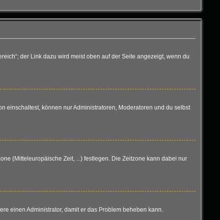
reich“; der Link dazu wird meist oben auf der Seite angezeigt, wenn du
n einschaltest, können nur Administratoren, Moderatoren und du selbst
one (Mitteleuropäische Zeit, ...) festlegen. Die Zeitzone kann dabei nur
aktiere einen Administrator, damit er das Problem beheben kann.