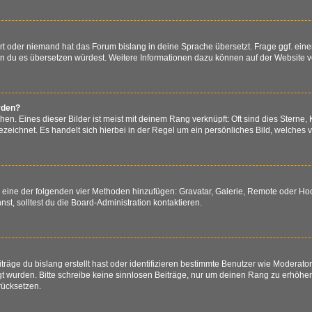
ert oder niemand hat das Forum bislang in deine Sprache übersetzt. Frage ggf. eine
 wenn du es übersetzen würdest. Weitere Informationen dazu können auf der Website 
rden?
n. Eines dieser Bilder ist meist mit deinem Rang verknüpft: Oft sind dies Sterne,
zeichnet. Es handelt sich hierbei in der Regel um ein persönliches Bild, welches v
er eine der folgenden vier Methoden hinzufügen: Gravatar, Galerie, Remote oder H
, solltest du die Board-Administration kontaktieren.
räge du bislang erstellt hast oder identifizieren bestimmte Benutzer wie Moderat
egt wurden. Bitte schreibe keine sinnlosen Beiträge, nur um deinen Rang zu erhöh
rücksetzen.