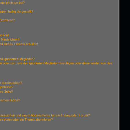
ete ich ihnen bei?
pen farbig dargestellt?
Startseite?
hicken!
 Nachrichten!
ied dieses Forums erhalten!
d ignorierten Mitglieder?
de oder zur Liste der ignorierten Mitglieder hinzufügen oder diese wieder aus den
en durchsuchen?
rgebnisse?
re Seite?
Themen finden?
Lesezeichen und einem Abonnements für ein Thema oder Forum?
ma setzen oder ein Thema abonnieren?