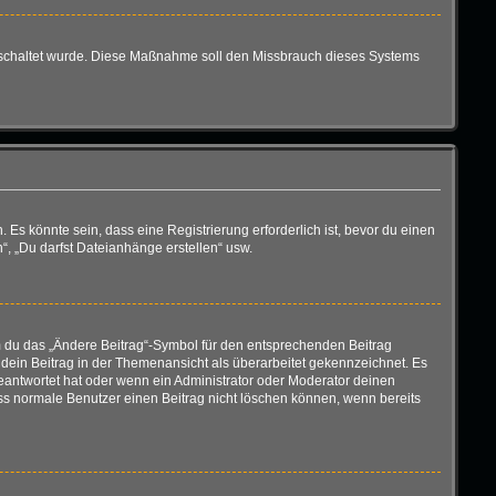
eigeschaltet wurde. Diese Maßnahme soll den Missbrauch dieses Systems
s könnte sein, dass eine Registrierung erforderlich ist, bevor du einen
“, „Du darfst Dateianhänge erstellen“ usw.
em du das „Ändere Beitrag“-Symbol für den entsprechenden Beitrag
d dein Beitrag in der Themenansicht als überarbeitet gekennzeichnet. Es
geantwortet hat oder wenn ein Administrator oder Moderator deinen
 dass normale Benutzer einen Beitrag nicht löschen können, wenn bereits