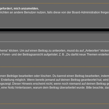
fgefordert, mich anzumelden.
achrichten an andere Benutzer nutzen, falls diese von der Board-Administration fr
“ klicken. Um auf einen Beitrag zu antworten, musst du auf „Antworten“ klicken. E
Foren- und der Beitragsansicht aufgelistet. Z. B. „Du darfst neue Themen erstellen
genen Beiträge bearbeiten oder löschen. Du kannst einen Beitrag bearbeiten, ind
er Erstellung möglich. Wenn bereits jemand auf deinen Beitrag geantwortet hat, wir
angezeigt. Dieser Hinweis erscheint nicht, wenn noch niemand auf deinen Beitrag 
ten, eine Notiz hinterlassen, warum dein Beitrag überarbeitet wurde. Bitte beachte,