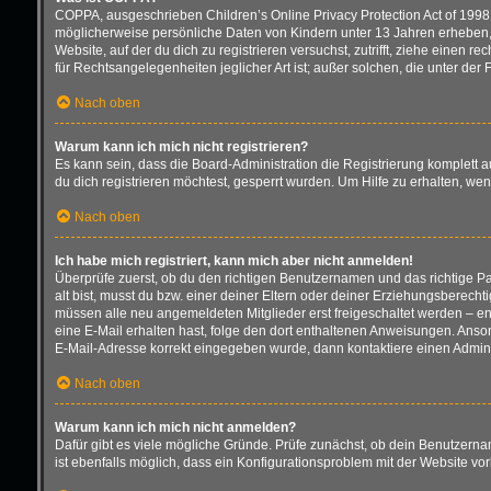
COPPA, ausgeschrieben Children’s Online Privacy Protection Act of 1998 
möglicherweise persönliche Daten von Kindern unter 13 Jahren erheben, 
Website, auf der du dich zu registrieren versuchst, zutrifft, ziehe einen
für Rechtsangelegenheiten jeglicher Art ist; außer solchen, die unter de
Nach oben
Warum kann ich mich nicht registrieren?
Es kann sein, dass die Board-Administration die Registrierung komplett
du dich registrieren möchtest, gesperrt wurden. Um Hilfe zu erhalten, we
Nach oben
Ich habe mich registriert, kann mich aber nicht anmelden!
Überprüfe zuerst, ob du den richtigen Benutzernamen und das richtige 
alt bist, musst du bzw. einer deiner Eltern oder deiner Erziehungsberecht
müssen alle neu angemeldeten Mitglieder erst freigeschaltet werden – entw
eine E-Mail erhalten hast, folge den dort enthaltenen Anweisungen. Anson
E-Mail-Adresse korrekt eingegeben wurde, dann kontaktiere einen Adminis
Nach oben
Warum kann ich mich nicht anmelden?
Dafür gibt es viele mögliche Gründe. Prüfe zunächst, ob dein Benutzernam
ist ebenfalls möglich, dass ein Konfigurationsproblem mit der Website vor