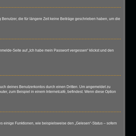
 Benutzer, die für längere Zeit keine Beiträge geschrieben haben, um die
 Anmelde-Seite auf „Ich habe mein Passwort vergessen“ klickst und den
rauch deines Benutzerkontos durch einen Dritten. Um angemeldet zu
er, zum Beispiel in einem Internetcafé, befindest. Wenn diese Option
es einige Funktionen, wie beispielsweise den „Gelesen“-Status – sofern