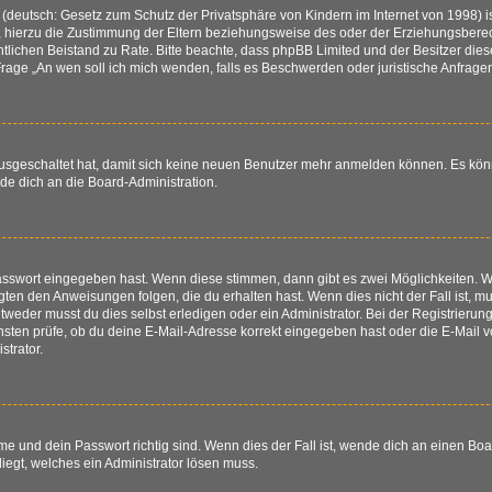
(deutsch: Gesetz zum Schutz der Privatsphäre von Kindern im Internet von 1998) is
hierzu die Zustimmung der Eltern beziehungsweise des oder der Erziehungsberechti
 rechtlichen Beistand zu Rate. Bitte beachte, dass phpBB Limited und der Besitzer d
r Frage „An wen soll ich mich wenden, falls es Beschwerden oder juristische Anfra
 ausgeschaltet hat, damit sich keine neuen Benutzer mehr anmelden können. Es kö
nde dich an die Board-Administration.
Passwort eingegeben hast. Wenn diese stimmen, dann gibt es zwei Möglichkeiten.
igten den Anweisungen folgen, die du erhalten hast. Wenn dies nicht der Fall ist, mu
eder musst du dies selbst erledigen oder ein Administrator. Bei der Registrierung w
sten prüfe, ob du deine E-Mail-Adresse korrekt eingegeben hast oder die E-Mail vo
trator.
e und dein Passwort richtig sind. Wenn dies der Fall ist, wende dich an einen Boa
liegt, welches ein Administrator lösen muss.