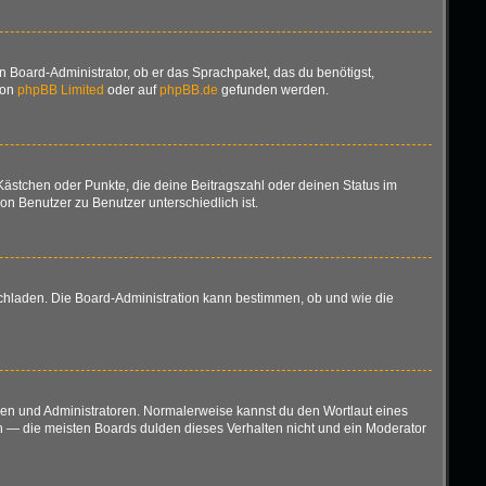
n Board-Administrator, ob er das Sprachpaket, das du benötigst,
von
phpBB Limited
oder auf
phpBB.de
gefunden werden.
 Kästchen oder Punkte, die deine Beitragszahl oder deinen Status im
on Benutzer zu Benutzer unterschiedlich ist.
ochladen. Die Board-Administration kann bestimmen, ob und wie die
oren und Administratoren. Normalerweise kannst du den Wortlaut eines
en — die meisten Boards dulden dieses Verhalten nicht und ein Moderator