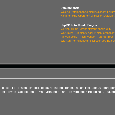
Dateianhänge
Welche Dateianhänge sind in diesem Forum
Kann ich eine Übersicht all meiner Dateian
phpBB betreffende Fragen
Wer hat diese Forensoftware entwickelt?
Warum ist Funktion x oder y nicht enthalten
An wen soll ich mich wenden, falls es Besc
Wie kann ich einen Administrator des Board
ieses Forums entscheidet, ob du registriert sein musst, um Beiträge zu schreiben. Au
lder, Private Nachrichten, E-Mail-Versand an andere Mitglieder, Beitritt zu Benutze