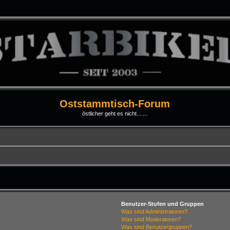
Oststammtisch-Forum
östlicher geht es nicht.......
Benutzer-Stufen und Gruppen
Was sind Administratoren?
Was sind Moderatoren?
Was sind Benutzergruppen?