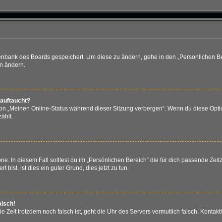
atenbank des Boards gespeichert. Um diese zu ändern, gehe in den „Persönlichen Be
en ändern.
 auftaucht?
ion „Meinen Online-Status während dieser Sitzung verbergen“. Wenn du diese Optio
ählt.
e. In diesem Fall solltest du im „Persönlichen Bereich“ die für dich passende Zeitz
bist, ist dies ein guter Grund, dies jetzt zu tun.
alsch!
 die Zeit trotzdem noch falsch ist, geht die Uhr des Servers vermutlich falsch. Kont