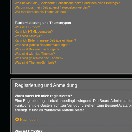
Was bewirkt die „Speichern“-Schaltfläche beim Schreiben eines Beitrags?
Warum muss mein Beitrag erst freigegeben werden?
Wie markiere ich ein Thema als neu?
Textformatierung und Thementypen
Was ist BBCode?
Kann ich HTML benutzen?
Was sind Smileys?
Kann ich Bilder in meine Beiträge einfügen?
Was sind globale Bekanntmachungen?
Was sind Bekanntmachungen?
Was sind wichtige Themen?
Was sind geschlossene Themen?
Was sind Themen-Symbole?
Registrierung und Anmeldung
Wozu muss ich mich registrieren?
Eine Registrierung ist nicht unbedingt zwingend. Die Board-Administration d
Funktionen, die Gästen nicht zur Verfügung stehen: zum Beispiel Avatarbi
erledigt ist und dir zahlreiche Vorteile bietet.
Nach oben
Was ist COPPA?