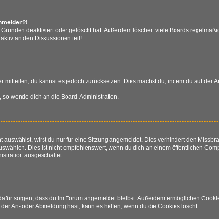
anmelden?!
 Gründen deaktiviert oder gelöscht hat. Außerdem löschen viele Boards regelmäßig
aktiv an den Diskussionen teil!
der mitteilen, du kannst es jedoch zurücksetzen. Dies machst du, indem du auf der
.
n, so wende dich an die Board-Administration.
auswählst, wirst du nur für eine Sitzung angemeldet. Dies verhindert den Missb
wählen. Dies ist nicht empfehlenswert, wenn du dich an einem öffentlichen Comput
istration ausgeschaltet.
ie dafür sorgen, dass du im Forum angemeldet bleibst. Außerdem ermöglichen Cooki
 der An- oder Abmeldung hast, kann es helfen, wenn du die Cookies löscht.