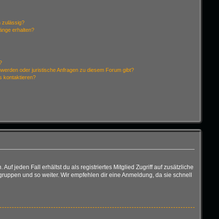
 zulässig?
hänge erhalten?
?
hwerden oder juristische Anfragen zu diesem Forum gibt?
s kontaktieren?
f jeden Fall erhältst du als registriertes Mitglied Zugriff auf zusätzliche
rgruppen und so weiter. Wir empfehlen dir eine Anmeldung, da sie schnell