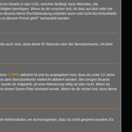
t ein Gesetz in den USA, welches festlegt, dass Websites, die
gten benötigen. Wenn du dir unsicher bist, ob dies auf dich oder die
ieses Boards keine Rechtsberatung anbieten kann und nicht die Anlaufstelle
gen zu diesem Forum gibt?“ behandelt werden.
nnte auch sein, dass deine IP-Adresse oder der Benutzername, mit dem
 Wenn
COPPA
aktiviert ist und du angegeben hast, dass du unter 13 Jahre
ss dein Benutzerkonto vielleicht aktiviert werden. Bei einigen Boards
urde dir mitgeteilt, ob eine Aktivierung nötig ist oder nicht. Wenn du
n einem Spam-Filter blockiert wurde. Wenn du dir sicher bist, dass deine
rd-Administrator, um sicherzugehen, dass du nicht gesperrt wurdest. Es