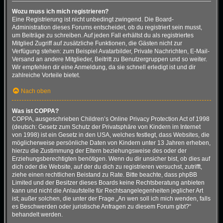
Wozu muss ich mich registrieren?
Eine Registrierung ist nicht unbedingt zwingend. Die Board-
Administration dieses Forums entscheidet, ob du registriert sein musst,
um Beiträge zu schreiben. Auf jeden Fall erhältst du als registriertes
Mitglied Zugriff auf zusätzliche Funktionen, die Gästen nicht zur
Verfügung stehen: zum Beispiel Avatarbilder, Private Nachrichten, E-Mail-
Versand an andere Mitglieder, Beitritt zu Benutzergruppen und so weiter.
Wir empfehlen dir eine Anmeldung, da sie schnell erledigt ist und dir
zahlreiche Vorteile bietet.
Nach oben
Was ist COPPA?
COPPA, ausgeschrieben Children’s Online Privacy Protection Act of 1998
(deutsch: Gesetz zum Schutz der Privatsphäre von Kindern im Internet
von 1998) ist ein Gesetz in den USA, welches festlegt, dass Websites, die
möglicherweise persönliche Daten von Kindern unter 13 Jahren erheben,
hierzu die Zustimmung der Eltern beziehungsweise des oder der
Erziehungsberechtigten benötigen. Wenn du dir unsicher bist, ob dies auf
dich oder die Website, auf der du dich zu registrieren versuchst, zutrifft,
ziehe einen rechtlichen Beistand zu Rate. Bitte beachte, dass phpBB
Limited und der Besitzer dieses Boards keine Rechtsberatung anbieten
kann und nicht die Anlaufstelle für Rechtsangelegenheiten jeglicher Art
ist; außer solchen, die unter der Frage „An wen soll ich mich wenden, falls
es Beschwerden oder juristische Anfragen zu diesem Forum gibt?“
behandelt werden.