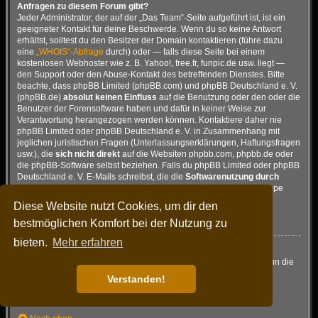
Anfragen zu diesem Forum gibt?
Jeder Administrator, der auf der „Das Team“-Seite aufgeführt ist, ist ein
geeigneter Kontakt für deine Beschwerde. Wenn du so keine Antwort
erhältst, solltest du den Besitzer der Domain kontaktieren (führe dazu
eine
„WHOIS“-Abfrage
durch) oder — falls diese Seite bei einem
kostenlosen Webhoster wie z. B. Yahoo!, free.fr, funpic.de usw. liegt —
den Support oder den Abuse-Kontakt des betreffenden Dienstes. Bitte
beachte, dass phpBB Limited (phpBB.com) und phpBB Deutschland e. V.
(phpBB.de)
absolut keinen Einfluss
auf die Benutzung oder den oder die
Benutzer der Forensoftware haben und dafür in keiner Weise zur
Verantwortung herangezogen werden können. Kontaktiere daher nie
phpBB Limited oder phpBB Deutschland e. V. in Zusammenhang mit
jeglichen juristischen Fragen (Unterlassungserklärungen, Haftungsfragen
usw.), die
sich nicht direkt
auf die Websiten phpbb.com, phpbb.de oder
die phpBB-Software selbst beziehen. Falls du phpBB Limited oder phpBB
Deutschland e. V. E-Mails schreibst, die die
Softwarenutzung durch
Dritte
betreffen, so wirst du, wenn überhaupt, höchstens eine knappe
Antwort erhalten.
Diese Website nutzt Cookies, um dir den
Nach oben
bestmöglichen Komfort bei der Nutzung zu
bieten.
Mehr erfahren
Wie kann ich einen Administrator des Boards kontaktieren?
Alle Benutzer des Boards können das Kontaktformular nutzen, wenn die
Funktion durch die Board-Administration aktiviert wurde.
Verstanden!
Mitglieder des Boards können zusätzlich den Link „Das Team“
verwenden.