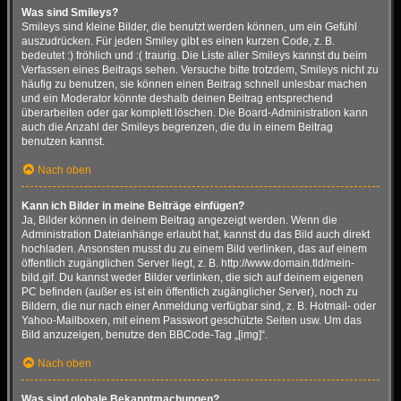
Was sind Smileys?
Smileys sind kleine Bilder, die benutzt werden können, um ein Gefühl
auszudrücken. Für jeden Smiley gibt es einen kurzen Code, z. B.
bedeutet :) fröhlich und :( traurig. Die Liste aller Smileys kannst du beim
Verfassen eines Beitrags sehen. Versuche bitte trotzdem, Smileys nicht zu
häufig zu benutzen, sie können einen Beitrag schnell unlesbar machen
und ein Moderator könnte deshalb deinen Beitrag entsprechend
überarbeiten oder gar komplett löschen. Die Board-Administration kann
auch die Anzahl der Smileys begrenzen, die du in einem Beitrag
benutzen kannst.
Nach oben
Kann ich Bilder in meine Beiträge einfügen?
Ja, Bilder können in deinem Beitrag angezeigt werden. Wenn die
Administration Dateianhänge erlaubt hat, kannst du das Bild auch direkt
hochladen. Ansonsten musst du zu einem Bild verlinken, das auf einem
öffentlich zugänglichen Server liegt, z. B. http://www.domain.tld/mein-
bild.gif. Du kannst weder Bilder verlinken, die sich auf deinem eigenen
PC befinden (außer es ist ein öffentlich zugänglicher Server), noch zu
Bildern, die nur nach einer Anmeldung verfügbar sind, z. B. Hotmail- oder
Yahoo-Mailboxen, mit einem Passwort geschützte Seiten usw. Um das
Bild anzuzeigen, benutze den BBCode-Tag „[img]“.
Nach oben
Was sind globale Bekanntmachungen?