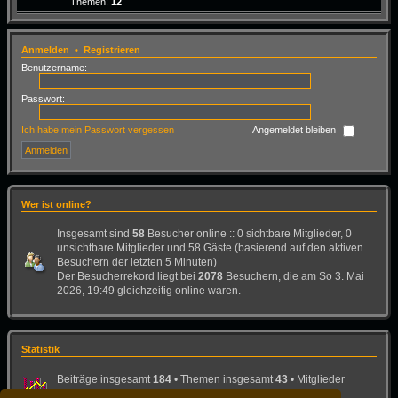
Themen:
12
Anmelden
•
Registrieren
Benutzername:
Passwort:
Ich habe mein Passwort vergessen
Angemeldet bleiben
Wer ist online?
Insgesamt sind
58
Besucher online :: 0 sichtbare Mitglieder, 0
unsichtbare Mitglieder und 58 Gäste (basierend auf den aktiven
Besuchern der letzten 5 Minuten)
Der Besucherrekord liegt bei
2078
Besuchern, die am So 3. Mai
2026, 19:49 gleichzeitig online waren.
Statistik
Beiträge insgesamt
184
• Themen insgesamt
43
• Mitglieder
insgesamt
26
• Unser neuestes Mitglied:
Bad-Dog