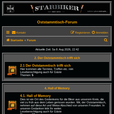
Oststammtisch-Forum
Kontakt
Registrieren
Anmelden
S
Startseite
Forum
u
Aktuelle Zeit: Sa 8. Aug 2026, 22:42
c
2. Der Oststammtisch trifft sich
h
e
2.1 Der Oststammtisch trifft sich
Hier kommen alle Termine, Treffen etc. rein
Leseberechtigung auch für Gäste
Themen:
5
4. Hall of Memory
4.1. Hall of Memory
Dies ist ein Ort des Gedenkens für die Biker aus unserem Kreis, die
viel zu früh aus dem Leben gerissen wurden. Wir, der Oststammtisch,
nehmen auf diese Art und Weise Abschied von unseren Freunden. In
unseren Gedanken lebt Ihr weiter.
Leseberechtigung auch für Gäste