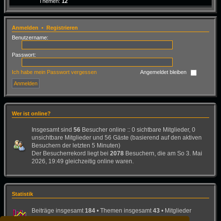
Themen:
12
Anmelden
•
Registrieren
Benutzername:
Passwort:
Ich habe mein Passwort vergessen
Angemeldet bleiben
Wer ist online?
Insgesamt sind
56
Besucher online :: 0 sichtbare Mitglieder, 0
unsichtbare Mitglieder und 56 Gäste (basierend auf den aktiven
Besuchern der letzten 5 Minuten)
Der Besucherrekord liegt bei
2078
Besuchern, die am So 3. Mai
2026, 19:49 gleichzeitig online waren.
Statistik
Beiträge insgesamt
184
• Themen insgesamt
43
• Mitglieder
insgesamt
26
• Unser neuestes Mitglied:
Bad-Dog