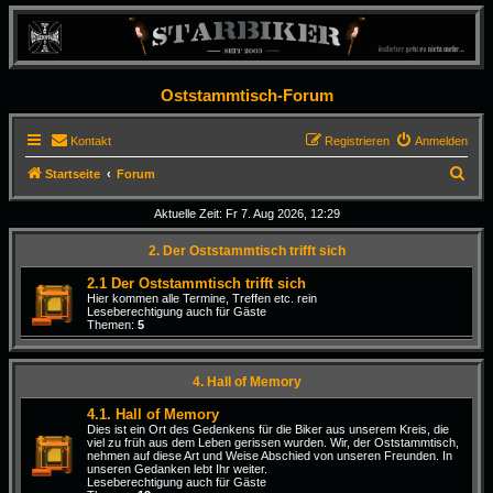
Oststammtisch-Forum
Kontakt
Registrieren
Anmelden
S
Startseite
Forum
u
Aktuelle Zeit: Fr 7. Aug 2026, 12:29
c
2. Der Oststammtisch trifft sich
h
e
2.1 Der Oststammtisch trifft sich
Hier kommen alle Termine, Treffen etc. rein
Leseberechtigung auch für Gäste
Themen:
5
4. Hall of Memory
4.1. Hall of Memory
Dies ist ein Ort des Gedenkens für die Biker aus unserem Kreis, die
viel zu früh aus dem Leben gerissen wurden. Wir, der Oststammtisch,
nehmen auf diese Art und Weise Abschied von unseren Freunden. In
unseren Gedanken lebt Ihr weiter.
Leseberechtigung auch für Gäste