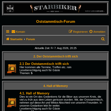
Oststammtisch-Forum
Kontakt
Registrieren
Anmelden
S
Startseite
Forum
u
Aktuelle Zeit: Fr 7. Aug 2026, 20:25
c
2. Der Oststammtisch trifft sich
h
e
2.1 Der Oststammtisch trifft sich
Hier kommen alle Termine, Treffen etc. rein
Leseberechtigung auch für Gäste
Themen:
5
4. Hall of Memory
4.1. Hall of Memory
Dies ist ein Ort des Gedenkens für die Biker aus unserem Kreis, die
viel zu früh aus dem Leben gerissen wurden. Wir, der Oststammtisch,
nehmen auf diese Art und Weise Abschied von unseren Freunden. In
unseren Gedanken lebt Ihr weiter.
Leseberechtigung auch für Gäste