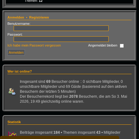
Themen:
12
Anmelden
•
Registrieren
Benutzername:
Passwort:
Ich habe mein Passwort vergessen
Angemeldet bleiben
Wer ist online?
Insgesamt sind
69
Besucher online :: 0 sichtbare Mitglieder, 0
unsichtbare Mitglieder und 69 Gäste (basierend auf den aktiven
Besuchern der letzten 5 Minuten)
Der Besucherrekord liegt bei
2078
Besuchern, die am So 3. Mai
2026, 19:49 gleichzeitig online waren.
Statistik
Beiträge insgesamt
184
• Themen insgesamt
43
• Mitglieder
insgesamt
26
• Unser neuestes Mitglied:
Bad-Dog