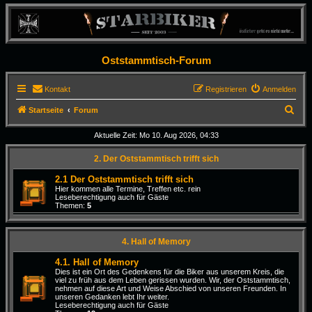
Oststammtisch-Forum
Kontakt
Registrieren
Anmelden
S
Startseite
Forum
u
Aktuelle Zeit: Mo 10. Aug 2026, 04:33
c
2. Der Oststammtisch trifft sich
h
e
2.1 Der Oststammtisch trifft sich
Hier kommen alle Termine, Treffen etc. rein
Leseberechtigung auch für Gäste
Themen:
5
4. Hall of Memory
4.1. Hall of Memory
Dies ist ein Ort des Gedenkens für die Biker aus unserem Kreis, die
viel zu früh aus dem Leben gerissen wurden. Wir, der Oststammtisch,
nehmen auf diese Art und Weise Abschied von unseren Freunden. In
unseren Gedanken lebt Ihr weiter.
Leseberechtigung auch für Gäste