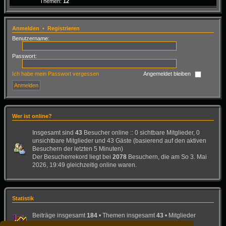
Themen:
12
Anmelden
•
Registrieren
Benutzername:
Passwort:
Ich habe mein Passwort vergessen
Angemeldet bleiben
Wer ist online?
Insgesamt sind
43
Besucher online :: 0 sichtbare Mitglieder, 0
unsichtbare Mitglieder und 43 Gäste (basierend auf den aktiven
Besuchern der letzten 5 Minuten)
Der Besucherrekord liegt bei
2078
Besuchern, die am So 3. Mai
2026, 19:49 gleichzeitig online waren.
Statistik
Beiträge insgesamt
184
• Themen insgesamt
43
• Mitglieder
insgesamt
26
• Unser neuestes Mitglied:
Bad-Dog