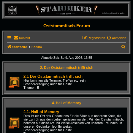
Oststammtisch-Forum
Kontakt
Registrieren
Anmelden
S
Startseite
Forum
u
Aktuelle Zeit: So 9. Aug 2026, 13:55
c
2. Der Oststammtisch trifft sich
h
e
2.1 Der Oststammtisch trifft sich
Hier kommen alle Termine, Treffen etc. rein
Leseberechtigung auch für Gäste
Themen:
5
4. Hall of Memory
4.1. Hall of Memory
Dies ist ein Ort des Gedenkens für die Biker aus unserem Kreis, die
viel zu früh aus dem Leben gerissen wurden. Wir, der Oststammtisch,
nehmen auf diese Art und Weise Abschied von unseren Freunden. In
unseren Gedanken lebt Ihr weiter.
Leseberechtigung auch für Gäste