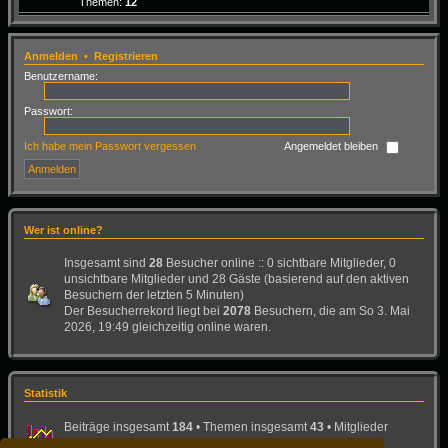
Themen:
12
Anmelden
•
Registrieren
Benutzername:
Passwort:
Ich habe mein Passwort vergessen
Angemeldet bleiben
Wer ist online?
Insgesamt sind
28
Besucher online :: 0 sichtbare Mitglieder, 0
unsichtbare Mitglieder und 28 Gäste (basierend auf den aktiven
Besuchern der letzten 5 Minuten)
Der Besucherrekord liegt bei
2078
Besuchern, die am So 3. Mai
2026, 19:49 gleichzeitig online waren.
Statistik
Beiträge insgesamt
184
• Themen insgesamt
43
• Mitglieder
insgesamt
26
• Unser neuestes Mitglied:
Bad-Dog