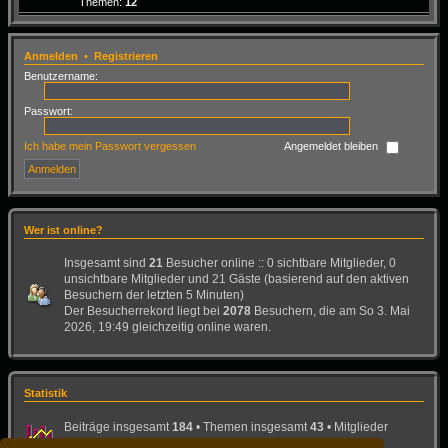
Themen:
12
Anmelden
•
Registrieren
Benutzername:
Passwort:
Ich habe mein Passwort vergessen
Angemeldet bleiben
Wer ist online?
Insgesamt sind
21
Besucher online :: 0 sichtbare Mitglieder, 0
unsichtbare Mitglieder und 21 Gäste (basierend auf den aktiven
Besuchern der letzten 5 Minuten)
Der Besucherrekord liegt bei
2078
Besuchern, die am So 3. Mai
2026, 19:49 gleichzeitig online waren.
Statistik
Beiträge insgesamt
184
• Themen insgesamt
43
• Mitglieder
insgesamt
26
• Unser neuestes Mitglied:
Bad-Dog