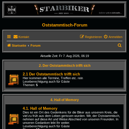
Oststammtisch-Forum
Kontakt
Registrieren
Anmelden
S
Startseite
Forum
u
Aktuelle Zeit: Fr 7. Aug 2026, 06:19
c
2. Der Oststammtisch trifft sich
h
e
2.1 Der Oststammtisch trifft sich
Hier kommen alle Termine, Treffen etc. rein
Leseberechtigung auch für Gäste
Themen:
5
4. Hall of Memory
4.1. Hall of Memory
Dies ist ein Ort des Gedenkens für die Biker aus unserem Kreis, die
viel zu früh aus dem Leben gerissen wurden. Wir, der Oststammtisch,
nehmen auf diese Art und Weise Abschied von unseren Freunden. In
unseren Gedanken lebt Ihr weiter.
Leseberechtigung auch für Gäste