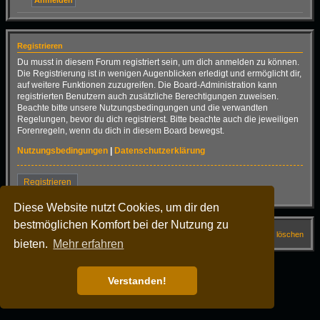
Registrieren
Du musst in diesem Forum registriert sein, um dich anmelden zu können.
Die Registrierung ist in wenigen Augenblicken erledigt und ermöglicht dir,
auf weitere Funktionen zuzugreifen. Die Board-Administration kann
registrierten Benutzern auch zusätzliche Berechtigungen zuweisen.
Beachte bitte unsere Nutzungsbedingungen und die verwandten
Regelungen, bevor du dich registrierst. Bitte beachte auch die jeweiligen
Forenregeln, wenn du dich in diesem Board bewegst.
Nutzungsbedingungen
|
Datenschutzerklärung
Registrieren
Diese Website nutzt Cookies, um dir den
bestmöglichen Komfort bei der Nutzung zu
Startseite
Forum
FAQ
Alle Cookies löschen
bieten.
Mehr erfahren
Alle Zeiten sind
UTC+02:00
Powered by
phpBB
® Forum Software © phpBB Limited
Verstanden!
Deutsche Übersetzung durch
phpBB.de
Dark Vision ©
Kirk
Datenschutz
|
Nutzungsbedingungen