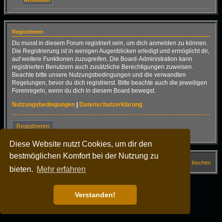
Registrieren
Du musst in diesem Forum registriert sein, um dich anmelden zu können.
Die Registrierung ist in wenigen Augenblicken erledigt und ermöglicht dir,
auf weitere Funktionen zuzugreifen. Die Board-Administration kann
registrierten Benutzern auch zusätzliche Berechtigungen zuweisen.
Beachte bitte unsere Nutzungsbedingungen und die verwandten
Regelungen, bevor du dich registrierst. Bitte beachte auch die jeweiligen
Forenregeln, wenn du dich in diesem Board bewegst.
Nutzungsbedingungen
|
Datenschutzerklärung
Registrieren
Diese Website nutzt Cookies, um dir den
bestmöglichen Komfort bei der Nutzung zu
Startseite
Forum
FAQ
Alle Cookies löschen
bieten.
Mehr erfahren
Alle Zeiten sind
UTC+02:00
Powered by
phpBB
® Forum Software © phpBB Limited
Verstanden!
Deutsche Übersetzung durch
phpBB.de
Dark Vision ©
Kirk
Datenschutz
|
Nutzungsbedingungen