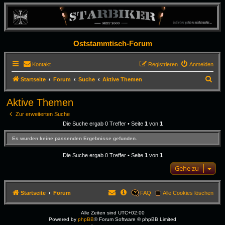
Oststammtisch-Forum
Kontakt
Registrieren
Anmelden
S
Startseite
Forum
Suche
Aktive Themen
u
Aktive Themen
c
Zur erweiterten Suche
h
Die Suche ergab 0 Treffer • Seite
1
von
1
e
Es wurden keine passenden Ergebnisse gefunden.
Die Suche ergab 0 Treffer • Seite
1
von
1
Gehe zu
Startseite
Forum
FAQ
Alle Cookies löschen
Alle Zeiten sind
UTC+02:00
Powered by
phpBB
® Forum Software © phpBB Limited