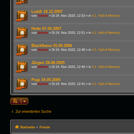
Luddi 18.12.2007
von
Admin
»
Di 24. Nov 2020, 12:53
» in
4.1. Hall of Memory
Hotte 07.05.2007
von
Admin
»
Di 24. Nov 2020, 12:51
» in
4.1. Hall of Memory
Blackflame 25.09.2006
von
Admin
»
Di 24. Nov 2020, 12:48
» in
4.1. Hall of Memory
Jürgen 28.08.2005
von
Admin
»
Di 24. Nov 2020, 12:46
» in
4.1. Hall of Memory
Pogi 24.05.2005
von
Admin
»
Di 24. Nov 2020, 12:41
» in
4.1. Hall of Memory
Zur erweiterten Suche
Startseite
Forum