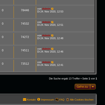
von
Admin
0
78446
Di 24. Nov 2020, 12:53
von
Admin
0
74532
Di 24. Nov 2020, 12:51
von
Admin
0
74272
Di 24. Nov 2020, 12:48
von
Admin
0
74511
Di 24. Nov 2020, 12:46
von
Admin
0
73512
Di 24. Nov 2020, 12:41
Die Suche ergab 13 Treffer • Seite
1
von
1
Gehe zu
Kontakt
Impressum
FAQ
Alle Cookies löschen