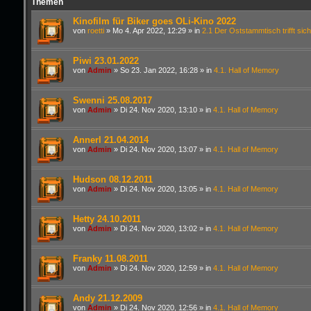
Themen
Kinofilm für Biker goes OLi-Kino 2022
von
roetti
»
Mo 4. Apr 2022, 12:29
» in
2.1 Der Oststammtisch trifft sich
Piwi 23.01.2022
von
Admin
»
So 23. Jan 2022, 16:28
» in
4.1. Hall of Memory
Swenni 25.08.2017
von
Admin
»
Di 24. Nov 2020, 13:10
» in
4.1. Hall of Memory
Annerl 21.04.2014
von
Admin
»
Di 24. Nov 2020, 13:07
» in
4.1. Hall of Memory
Hudson 08.12.2011
von
Admin
»
Di 24. Nov 2020, 13:05
» in
4.1. Hall of Memory
Hetty 24.10.2011
von
Admin
»
Di 24. Nov 2020, 13:02
» in
4.1. Hall of Memory
Franky 11.08.2011
von
Admin
»
Di 24. Nov 2020, 12:59
» in
4.1. Hall of Memory
Andy 21.12.2009
von
Admin
»
Di 24. Nov 2020, 12:56
» in
4.1. Hall of Memory