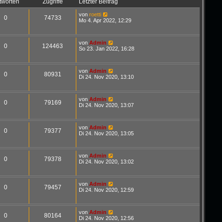
tworten
Zugriffe
Letzter Beitrag
von
roetti
0
74733
Mo 4. Apr 2022, 12:29
von
Admin
0
124463
So 23. Jan 2022, 16:28
von
Admin
0
80931
Di 24. Nov 2020, 13:10
von
Admin
0
79169
Di 24. Nov 2020, 13:07
von
Admin
0
79377
Di 24. Nov 2020, 13:05
von
Admin
0
79378
Di 24. Nov 2020, 13:02
von
Admin
0
79457
Di 24. Nov 2020, 12:59
von
Admin
0
80164
Di 24. Nov 2020, 12:56