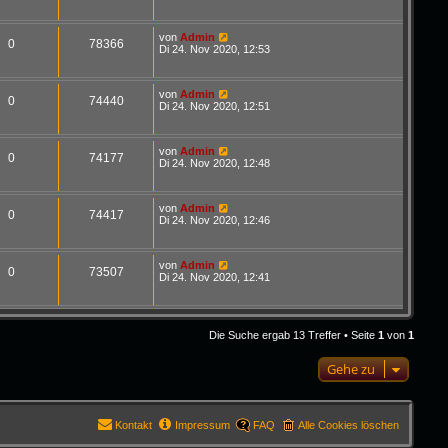
von
Admin
0
78366
Di 24. Nov 2020, 12:53
von
Admin
0
74440
Di 24. Nov 2020, 12:51
von
Admin
0
74177
Di 24. Nov 2020, 12:48
von
Admin
0
74417
Di 24. Nov 2020, 12:46
von
Admin
0
73507
Di 24. Nov 2020, 12:41
Die Suche ergab 13 Treffer • Seite
1
von
1
Gehe zu
Kontakt
Impressum
FAQ
Alle Cookies löschen