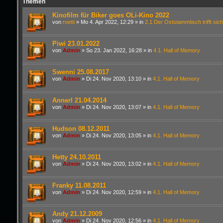
Themen
Kinofilm für Biker goes OLi-Kino 2022
von
roetti
»
Mo 4. Apr 2022, 12:29
» in
2.1 Der Oststammtisch trifft sich
Piwi 23.01.2022
von
Admin
»
So 23. Jan 2022, 16:28
» in
4.1. Hall of Memory
Swenni 25.08.2017
von
Admin
»
Di 24. Nov 2020, 13:10
» in
4.1. Hall of Memory
Annerl 21.04.2014
von
Admin
»
Di 24. Nov 2020, 13:07
» in
4.1. Hall of Memory
Hudson 08.12.2011
von
Admin
»
Di 24. Nov 2020, 13:05
» in
4.1. Hall of Memory
Hetty 24.10.2011
von
Admin
»
Di 24. Nov 2020, 13:02
» in
4.1. Hall of Memory
Franky 11.08.2011
von
Admin
»
Di 24. Nov 2020, 12:59
» in
4.1. Hall of Memory
Andy 21.12.2009
von
Admin
»
Di 24. Nov 2020, 12:56
» in
4.1. Hall of Memory