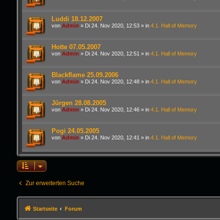
Luddi 18.12.2007
von
Admin
»
Di 24. Nov 2020, 12:53
» in
4.1. Hall of Memory
Hotte 07.05.2007
von
Admin
»
Di 24. Nov 2020, 12:51
» in
4.1. Hall of Memory
Blackflame 25.09.2006
von
Admin
»
Di 24. Nov 2020, 12:48
» in
4.1. Hall of Memory
Jürgen 28.08.2005
von
Admin
»
Di 24. Nov 2020, 12:46
» in
4.1. Hall of Memory
Pogi 24.05.2005
von
Admin
»
Di 24. Nov 2020, 12:41
» in
4.1. Hall of Memory
Zur erweiterten Suche
Startseite
Forum