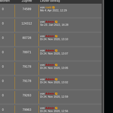
tworten
Zugriffe
Letzter Beitrag
von
roetti
0
74589
Mo 4. Apr 2022, 12:29
von
Admin
0
124312
So 23. Jan 2022, 16:28
von
Admin
0
80728
Di 24. Nov 2020, 13:10
von
Admin
0
78971
Di 24. Nov 2020, 13:07
von
Admin
0
79178
Di 24. Nov 2020, 13:05
von
Admin
0
79178
Di 24. Nov 2020, 13:02
von
Admin
0
79263
Di 24. Nov 2020, 12:59
von
Admin
0
79963
Di 24. Nov 2020, 12:56