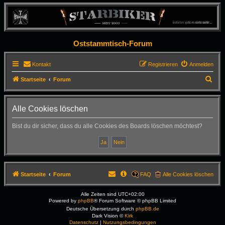
Oststammtisch-Forum
Kontakt
Registrieren
Anmelden
S
Startseite
Forum
u
c
Alle Cookies löschen
h
Bist du dir sicher, dass du alle Cookies des Boards löschen möchtest?
e
Startseite
Forum
FAQ
Alle Cookies löschen
Alle Zeiten sind
UTC+02:00
Powered by
phpBB
® Forum Software © phpBB Limited
Deutsche Übersetzung durch
phpBB.de
Dark Vision ©
Kirk
Datenschutz
|
Nutzungsbedingungen