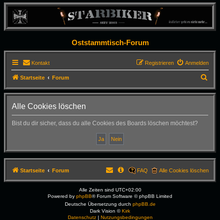
Oststammtisch-Forum
Kontakt
Registrieren
Anmelden
S
Startseite
Forum
u
c
Alle Cookies löschen
h
Bist du dir sicher, dass du alle Cookies des Boards löschen möchtest?
e
Startseite
Forum
FAQ
Alle Cookies löschen
Alle Zeiten sind
UTC+02:00
Powered by
phpBB
® Forum Software © phpBB Limited
Deutsche Übersetzung durch
phpBB.de
Dark Vision ©
Kirk
Datenschutz
|
Nutzungsbedingungen