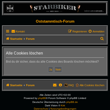
Oststammtisch-Forum
Kontakt
Registrieren
Anmelden
S
Startseite
Forum
u
c
Alle Cookies löschen
h
Bist du dir sicher, dass du alle Cookies des Boards löschen möchtest?
e
Startseite
Forum
FAQ
Alle Cookies löschen
Alle Zeiten sind
UTC+02:00
Powered by
phpBB
® Forum Software © phpBB Limited
Deutsche Übersetzung durch
phpBB.de
Dark Vision ©
Kirk
Datenschutz
|
Nutzungsbedingungen