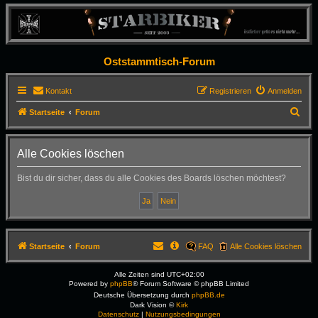
Oststammtisch-Forum
Kontakt
Registrieren
Anmelden
S
Startseite
Forum
u
c
Alle Cookies löschen
h
Bist du dir sicher, dass du alle Cookies des Boards löschen möchtest?
e
Startseite
Forum
FAQ
Alle Cookies löschen
Alle Zeiten sind
UTC+02:00
Powered by
phpBB
® Forum Software © phpBB Limited
Deutsche Übersetzung durch
phpBB.de
Dark Vision ©
Kirk
Datenschutz
|
Nutzungsbedingungen