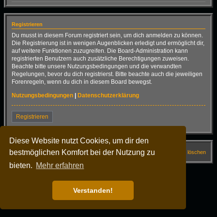
Registrieren
Du musst in diesem Forum registriert sein, um dich anmelden zu können.
Die Registrierung ist in wenigen Augenblicken erledigt und ermöglicht dir,
auf weitere Funktionen zuzugreifen. Die Board-Administration kann
registrierten Benutzern auch zusätzliche Berechtigungen zuweisen.
Beachte bitte unsere Nutzungsbedingungen und die verwandten
Regelungen, bevor du dich registrierst. Bitte beachte auch die jeweiligen
Forenregeln, wenn du dich in diesem Board bewegst.
Nutzungsbedingungen
|
Datenschutzerklärung
Registrieren
Diese Website nutzt Cookies, um dir den
bestmöglichen Komfort bei der Nutzung zu
Startseite
Forum
FAQ
Alle Cookies löschen
bieten.
Mehr erfahren
Alle Zeiten sind
UTC+02:00
Powered by
phpBB
® Forum Software © phpBB Limited
Deutsche Übersetzung durch
phpBB.de
Verstanden!
Dark Vision ©
Kirk
Datenschutz
|
Nutzungsbedingungen