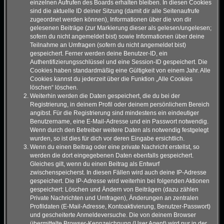
einzelnen Aufrufen des Boards erhalten bleiben. In diesen Cookies
sind die aktuelle ID deiner Sitzung (damit dir alle Seitenaufrufe
zugeordnet werden können), Informationen über die von dir
gelesenen Beiträge (zur Markierung dieser als gelesen/ungelesen;
sofern du nicht angemeldet bist) sowie Informationen über deine
Teilnahme an Umfragen (sofern du nicht angemeldet bist)
gespeichert. Ferner werden deine Benutzer-ID, ein
Authentifizierungsschlüssel und eine Session-ID gespeichert. Die
Cookies haben standardmäßig eine Gültigkeit von einem Jahr. Alle
Cookies kannst du jederzeit über die Funktion „Alle Cookies
löschen“ löschen.
Weiterhin werden die Daten gespeichert, die du bei der
Registrierung, in deinem Profil oder deinem persönlichem Bereich
angibst. Für die Registrierung sind mindestens ein eindeutiger
Benutzername, eine E-Mail-Adresse und ein Passwort notwendig.
Wenn durch den Betreiber weitere Daten als notwendig festgelegt
wurden, so ist dies für dich vor deren Eingabe ersichtlich.
Wenn du einen Beitrag oder eine private Nachricht erstellst, so
werden die dort eingegebenen Daten ebenfalls gespeichert.
Gleiches gilt, wenn du einen Beitrag als Entwurf
zwischenspeicherst. In diesen Fällen wird auch deine IP-Adresse
gespeichert. Die IP-Adresse wird weiterhin bei folgenden Aktionen
gespeichert: Löschen und Ändern von Beiträgen (dazu zählen
Private Nachrichten und Umfragen), Änderungen an zentralen
Profildaten (E-Mail-Adresse, Kontoaktivierung, Benutzer-Passwort)
und gescheiterte Anmeldeversuche. Die von deinem Browser
übermittelte Browser-Kennzeichnung (User Agent) wird nur in der