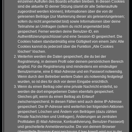
einzelnen Aufrufen des Boards erhalten bleiben. In diesen Cookies
sind die aktuelle ID deiner Sitzung (damit dir alle Seitenaufrufe
zugeordnet werden können), Informationen über die von dir
gelesenen Beiträge (zur Markierung dieser als gelesen/ungelesen;
sofern du nicht angemeldet bist) sowie Informationen über deine
Teilnahme an Umfragen (sofern du nicht angemeldet bist)
gespeichert. Ferner werden deine Benutzer-ID, ein
Authentifizierungsschlüssel und eine Session-ID gespeichert. Die
Cookies haben standardmäßig eine Gültigkeit von einem Jahr. Alle
Cookies kannst du jederzeit über die Funktion „Alle Cookies
löschen“ löschen.
Weiterhin werden die Daten gespeichert, die du bei der
Registrierung, in deinem Profil oder deinem persönlichem Bereich
angibst. Für die Registrierung sind mindestens ein eindeutiger
Benutzername, eine E-Mail-Adresse und ein Passwort notwendig.
Wenn durch den Betreiber weitere Daten als notwendig festgelegt
wurden, so ist dies für dich vor deren Eingabe ersichtlich.
Wenn du einen Beitrag oder eine private Nachricht erstellst, so
werden die dort eingegebenen Daten ebenfalls gespeichert.
Gleiches gilt, wenn du einen Beitrag als Entwurf
zwischenspeicherst. In diesen Fällen wird auch deine IP-Adresse
gespeichert. Die IP-Adresse wird weiterhin bei folgenden Aktionen
gespeichert: Löschen und Ändern von Beiträgen (dazu zählen
Private Nachrichten und Umfragen), Änderungen an zentralen
Profildaten (E-Mail-Adresse, Kontoaktivierung, Benutzer-Passwort)
und gescheiterte Anmeldeversuche. Die von deinem Browser
übermittelte Browser-Kennzeichnung (User Agent) wird nur in der