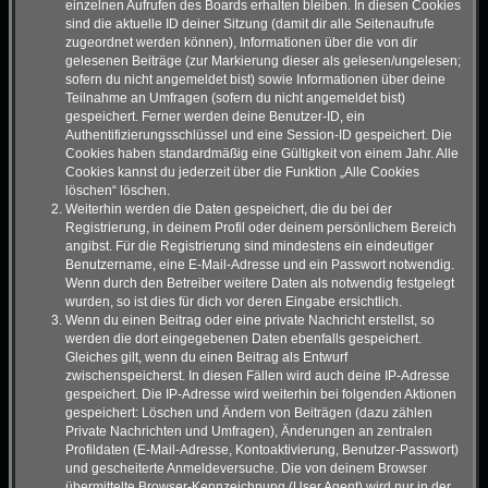
einzelnen Aufrufen des Boards erhalten bleiben. In diesen Cookies
sind die aktuelle ID deiner Sitzung (damit dir alle Seitenaufrufe
zugeordnet werden können), Informationen über die von dir
gelesenen Beiträge (zur Markierung dieser als gelesen/ungelesen;
sofern du nicht angemeldet bist) sowie Informationen über deine
Teilnahme an Umfragen (sofern du nicht angemeldet bist)
gespeichert. Ferner werden deine Benutzer-ID, ein
Authentifizierungsschlüssel und eine Session-ID gespeichert. Die
Cookies haben standardmäßig eine Gültigkeit von einem Jahr. Alle
Cookies kannst du jederzeit über die Funktion „Alle Cookies
löschen“ löschen.
Weiterhin werden die Daten gespeichert, die du bei der
Registrierung, in deinem Profil oder deinem persönlichem Bereich
angibst. Für die Registrierung sind mindestens ein eindeutiger
Benutzername, eine E-Mail-Adresse und ein Passwort notwendig.
Wenn durch den Betreiber weitere Daten als notwendig festgelegt
wurden, so ist dies für dich vor deren Eingabe ersichtlich.
Wenn du einen Beitrag oder eine private Nachricht erstellst, so
werden die dort eingegebenen Daten ebenfalls gespeichert.
Gleiches gilt, wenn du einen Beitrag als Entwurf
zwischenspeicherst. In diesen Fällen wird auch deine IP-Adresse
gespeichert. Die IP-Adresse wird weiterhin bei folgenden Aktionen
gespeichert: Löschen und Ändern von Beiträgen (dazu zählen
Private Nachrichten und Umfragen), Änderungen an zentralen
Profildaten (E-Mail-Adresse, Kontoaktivierung, Benutzer-Passwort)
und gescheiterte Anmeldeversuche. Die von deinem Browser
übermittelte Browser-Kennzeichnung (User Agent) wird nur in der