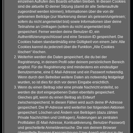
einzelnen Aufrufen des Boards erhalten bleiben. In diesen Cookies
sind die aktuelle ID deiner Sitzung (damit dir alle Seitenaufrufe
zugeordnet werden können), Informationen über die von dir
gelesenen Beiträge (zur Markierung dieser als gelesen/ungelesen;
sofern du nicht angemeldet bist) sowie Informationen über deine
Teilnahme an Umfragen (sofern du nicht angemeldet bist)
gespeichert. Ferner werden deine Benutzer-ID, ein
Authentifizierungsschlüssel und eine Session-ID gespeichert. Die
Cookies haben standardmäßig eine Gültigkeit von einem Jahr. Alle
Cookies kannst du jederzeit über die Funktion „Alle Cookies
löschen“ löschen.
Weiterhin werden die Daten gespeichert, die du bei der
Registrierung, in deinem Profil oder deinem persönlichem Bereich
angibst. Für die Registrierung sind mindestens ein eindeutiger
Benutzername, eine E-Mail-Adresse und ein Passwort notwendig.
Wenn durch den Betreiber weitere Daten als notwendig festgelegt
wurden, so ist dies für dich vor deren Eingabe ersichtlich.
Wenn du einen Beitrag oder eine private Nachricht erstellst, so
werden die dort eingegebenen Daten ebenfalls gespeichert.
Gleiches gilt, wenn du einen Beitrag als Entwurf
zwischenspeicherst. In diesen Fällen wird auch deine IP-Adresse
gespeichert. Die IP-Adresse wird weiterhin bei folgenden Aktionen
gespeichert: Löschen und Ändern von Beiträgen (dazu zählen
Private Nachrichten und Umfragen), Änderungen an zentralen
Profildaten (E-Mail-Adresse, Kontoaktivierung, Benutzer-Passwort)
und gescheiterte Anmeldeversuche. Die von deinem Browser
übermittelte Browser-Kennzeichnung (User Agent) wird nur in der