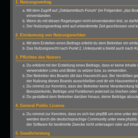
1. Nutzungsvertrag
Mit dem Zugriff auf „Oststammtisch-Forum“ (im Folgenden „das Boa
einverstanden.
Wenn du mit diesen Regelungen nicht einverstanden bist, so darfst 
Der Nutzungsvertrag wird auf unbestimmte Zeit geschlossen und ka
2. Einräumung von Nutzungsrechten
Mit dem Erstellen eines Beitrags erteilst du dem Betreiber ein ei
Das Nutzungsrecht nach Punkt 2, Unterpunkt a bleibt auch nach 
3. Pflichten des Nutzers
Du erklärst mit der Erstellung eines Beitrags, dass er keine Inhalt
verwendeten Links und Bilder zu setzen bzw. zu verwenden.
Der Betreiber des Boards übt das Hausrecht aus. Bei Verstößen g
der Nutzung dieses Boards ausschließen und dir ein Hausverbot er
Du nimmst zur Kenntnis, dass der Betreiber keine Verantwortung für 
Benutzerkonto, Beiträge und Funktionen jederzeit zu löschen oder 
Du gestattest dem Betreiber darüber hinaus, deine Beiträge abzuä
4. General Public License
Du nimmst zur Kenntnis, dass es sich bei phpBB um eine unter der
werden durch die deutschsprachige Community unter www.phpbb.de 
der Software für bestimmte Zwecke nicht untersagen oder auf Inha
5. Gewährleistung