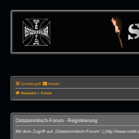
Schnellzugriff
Kontakt
Startseite
Forum
Oststammtisch-Forum - Registrierung
Mit dem Zugriff auf „Oststammtisch-Forum“ („http://www.roett