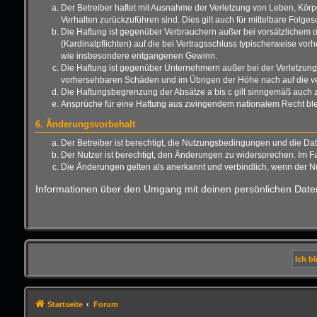
Der Betreiber haftet mit Ausnahme der Verletzung von Leben, Körper
Verhalten zurückzuführen sind. Dies gilt auch für mittelbare Fo
Die Haftung ist gegenüber Verbrauchern außer bei vorsätzlichem o
(Kardinalpflichten) auf die bei Vertragsschluss typischerweise vo
wie insbesondere entgangenen Gewinn.
Die Haftung ist gegenüber Unternehmern außer bei der Verletzung 
vorhersehbaren Schäden und im Übrigen der Höhe nach auf die ver
Die Haftungsbegrenzung der Absätze a bis c gilt sinngemäß auch zu
Ansprüche für eine Haftung aus zwingendem nationalem Recht ble
6. Änderungsvorbehalt
Der Betreiber ist berechtigt, die Nutzungsbedingungen und die Da
Der Nutzer ist berechtigt, den Änderungen zu widersprechen. Im F
Die Änderungen gelten als anerkannt und verbindlich, wenn der 
Informationen über den Umgang mit deinen persönlichen Daten
Startseite
Forum