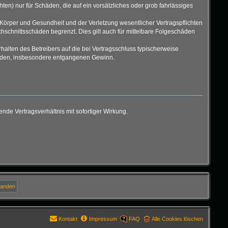
ten) nur für Schäden, die auf ein vorsätzliches oder grob fahrlässiges
Körper und Gesundheit und der Verletzung wesentlicher Vertragspflichten
hschnittsschäden begrenzt. Dies gilt auch für mittelbare Folgeschäden
alten des Betreibers auf die bei Vertragsschluss typischerweise
chäden, insbesondere entgangenen Gewinn.
de Vertragsverhältnis mit sofortiger Wirkung.
Kontakt
Impressum
FAQ
Alle Cookies löschen