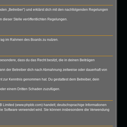
nden „Betreiber“) und erklärst dich mit den nachfolgenden Regelungen
n dieser Stelle veröffentlichten Regelungen.
eitrag im Rahmen des Boards zu nutzen.
nsbesondere, dass du das Recht besitzt, die in deinen Beiträgen
ann der Betreiber dich nach Abmahnung zeitweise oder dauerhaft von
icht zur Kenntnis genommen hat. Du gestattest dem Betreiber, dein
 oder einem Dritten Schaden zuzufügen.
BB Limited (www.phpbb.com) handelt; deutschsprachige Informationen
 die Software verwendet wird. Sie können insbesondere die Verwendung