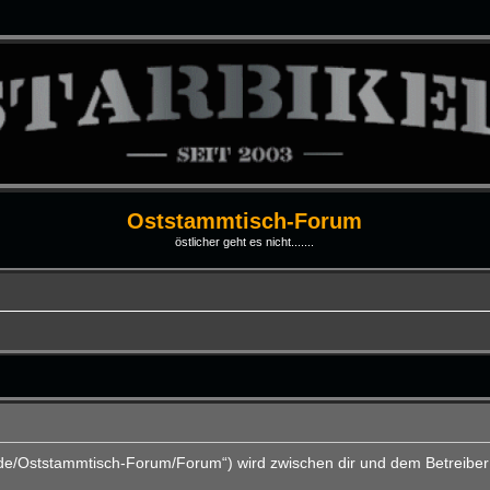
Oststammtisch-Forum
östlicher geht es nicht.......
i.de/Oststammtisch-Forum/Forum“) wird zwischen dir und dem Betreiber