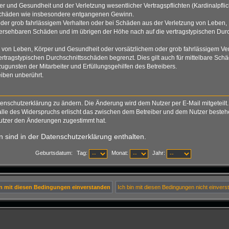
 und Gesundheit und der Verletzung wesentlicher Vertragspflichten (Kardinalpflich
lgeschäden wie insbesondere entgangenen Gewinn.
der grob fahrlässigem Verhalten oder bei Schäden aus der Verletzung von Leben, 
rhersehbaren Schäden und im übrigen der Höhe nach auf die vertragstypischen Durc
von Leben, Körper und Gesundheit oder vorsätzlichem oder grob fahrlässigem Verh
tragstypischen Durchschnittsschäden begrenzt. Dies gilt auch für mittelbare S
gunsten der Mitarbeiter und Erfüllungsgehilfen des Betreibers.
iben unberührt.
tenschutzerklärung zu ändern. Die Änderung wird dem Nutzer per E-Mail mitgeteilt.
alle des Widerspruchs erlischt das zwischen dem Betreiber und dem Nutzer bestehen
Nutzer den Änderungen zugestimmt hat.
 sind in der Datenschutzerklärung enthalten.
Geburtsdatum:
Tag:
Monat:
Jahr: