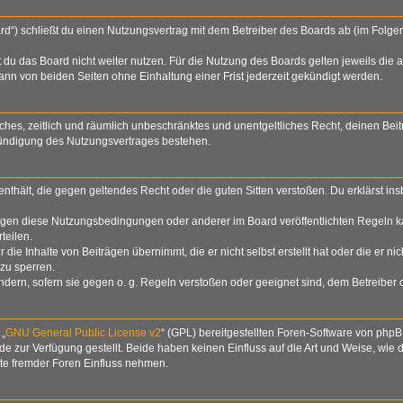
rd“) schließt du einen Nutzungsvertrag mit dem Betreiber des Boards ab (im Folge
du das Board nicht weiter nutzen. Für die Nutzung des Boards gelten jeweils die a
nn von beiden Seiten ohne Einhaltung einer Frist jederzeit gekündigt werden.
nfaches, zeitlich und räumlich unbeschränktes und unentgeltliches Recht, deinen B
Kündigung des Nutzungsvertrages bestehen.
e enthält, die gegen geltendes Recht oder die guten Sitten verstoßen. Du erklärst i
egen diese Nutzungsbedingungen oder anderer im Board veröffentlichten Regeln k
teilen.
die Inhalte von Beiträgen übernimmt, die er nicht selbst erstellt hat oder die er n
zu sperren.
ndern, sofern sie gegen o. g. Regeln verstoßen oder geeignet sind, dem Betreiber
 „
GNU General Public License v2
“ (GPL) bereitgestellten Foren-Software von php
zur Verfügung gestellt. Beide haben keinen Einfluss auf die Art und Weise, wie
lte fremder Foren Einfluss nehmen.