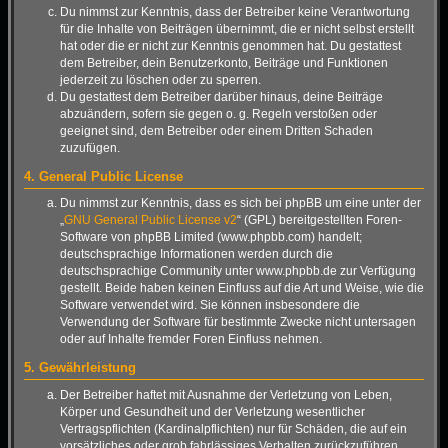
Du nimmst zur Kenntnis, dass der Betreiber keine Verantwortung
für die Inhalte von Beiträgen übernimmt, die er nicht selbst erstellt
hat oder die er nicht zur Kenntnis genommen hat. Du gestattest
dem Betreiber, dein Benutzerkonto, Beiträge und Funktionen
jederzeit zu löschen oder zu sperren.
Du gestattest dem Betreiber darüber hinaus, deine Beiträge
abzuändern, sofern sie gegen o. g. Regeln verstoßen oder
geeignet sind, dem Betreiber oder einem Dritten Schaden
zuzufügen.
4. General Public License
Du nimmst zur Kenntnis, dass es sich bei phpBB um eine unter der
„
GNU General Public License v2
“ (GPL) bereitgestellten Foren-
Software von phpBB Limited (www.phpbb.com) handelt;
deutschsprachige Informationen werden durch die
deutschsprachige Community unter www.phpbb.de zur Verfügung
gestellt. Beide haben keinen Einfluss auf die Art und Weise, wie die
Software verwendet wird. Sie können insbesondere die
Verwendung der Software für bestimmte Zwecke nicht untersagen
oder auf Inhalte fremder Foren Einfluss nehmen.
5. Gewährleistung
Der Betreiber haftet mit Ausnahme der Verletzung von Leben,
Körper und Gesundheit und der Verletzung wesentlicher
Vertragspflichten (Kardinalpflichten) nur für Schäden, die auf ein
vorsätzliches oder grob fahrlässiges Verhalten zurückzuführen