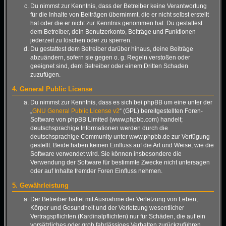
Du nimmst zur Kenntnis, dass der Betreiber keine Verantwortung
für die Inhalte von Beiträgen übernimmt, die er nicht selbst erstellt
hat oder die er nicht zur Kenntnis genommen hat. Du gestattest
dem Betreiber, dein Benutzerkonto, Beiträge und Funktionen
jederzeit zu löschen oder zu sperren.
Du gestattest dem Betreiber darüber hinaus, deine Beiträge
abzuändern, sofern sie gegen o. g. Regeln verstoßen oder
geeignet sind, dem Betreiber oder einem Dritten Schaden
zuzufügen.
4. General Public License
Du nimmst zur Kenntnis, dass es sich bei phpBB um eine unter der
„
GNU General Public License v2
“ (GPL) bereitgestellten Foren-
Software von phpBB Limited (www.phpbb.com) handelt;
deutschsprachige Informationen werden durch die
deutschsprachige Community unter www.phpbb.de zur Verfügung
gestellt. Beide haben keinen Einfluss auf die Art und Weise, wie die
Software verwendet wird. Sie können insbesondere die
Verwendung der Software für bestimmte Zwecke nicht untersagen
oder auf Inhalte fremder Foren Einfluss nehmen.
5. Gewährleistung
Der Betreiber haftet mit Ausnahme der Verletzung von Leben,
Körper und Gesundheit und der Verletzung wesentlicher
Vertragspflichten (Kardinalpflichten) nur für Schäden, die auf ein
vorsätzliches oder grob fahrlässiges Verhalten zurückzuführen