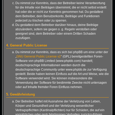
Du nimmst zur Kenntnis, dass der Betreiber keine Verantwortung
für die Inhalte von Beiträgen übernimmt, die er nicht selbst erstellt
hat oder die er nicht zur Kenntnis genommen hat. Du gestattest
dem Betreiber, dein Benutzerkonto, Beiträge und Funktionen
jederzeit zu löschen oder zu sperren.
Du gestattest dem Betreiber darüber hinaus, deine Beiträge
abzuändern, sofern sie gegen o. g. Regeln verstoßen oder
geeignet sind, dem Betreiber oder einem Dritten Schaden
zuzufügen.
4. General Public License
Du nimmst zur Kenntnis, dass es sich bei phpBB um eine unter der
„
GNU General Public License v2
“ (GPL) bereitgestellten Foren-
Software von phpBB Limited (www.phpbb.com) handelt;
deutschsprachige Informationen werden durch die
deutschsprachige Community unter www.phpbb.de zur Verfügung
gestellt. Beide haben keinen Einfluss auf die Art und Weise, wie die
Software verwendet wird. Sie können insbesondere die
Verwendung der Software für bestimmte Zwecke nicht untersagen
oder auf Inhalte fremder Foren Einfluss nehmen.
5. Gewährleistung
Der Betreiber haftet mit Ausnahme der Verletzung von Leben,
Körper und Gesundheit und der Verletzung wesentlicher
Vertragspflichten (Kardinalpflichten) nur für Schäden, die auf ein
vorsätzliches oder grob fahrlässiges Verhalten zurückzuführen