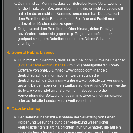
Du nimmst zur Kenntnis, dass der Betreiber keine Verantwortung
für die Inhalte von Beiträgen übernimmt, die er nicht selbst erstellt
hat oder die er nicht zur Kenntnis genommen hat. Du gestattest
dem Betreiber, dein Benutzerkonto, Beiträge und Funktionen
jederzeit zu löschen oder zu sperren.
Du gestattest dem Betreiber darüber hinaus, deine Beiträge
abzuändern, sofern sie gegen o. g. Regeln verstoßen oder
geeignet sind, dem Betreiber oder einem Dritten Schaden
zuzufügen.
4. General Public License
Du nimmst zur Kenntnis, dass es sich bei phpBB um eine unter der
„
GNU General Public License v2
“ (GPL) bereitgestellten Foren-
Software von phpBB Limited (www.phpbb.com) handelt;
deutschsprachige Informationen werden durch die
deutschsprachige Community unter www.phpbb.de zur Verfügung
gestellt. Beide haben keinen Einfluss auf die Art und Weise, wie die
Software verwendet wird. Sie können insbesondere die
Verwendung der Software für bestimmte Zwecke nicht untersagen
oder auf Inhalte fremder Foren Einfluss nehmen.
5. Gewährleistung
Der Betreiber haftet mit Ausnahme der Verletzung von Leben,
Körper und Gesundheit und der Verletzung wesentlicher
Vertragspflichten (Kardinalpflichten) nur für Schäden, die auf ein
vorsätzliches oder grob fahrlässiges Verhalten zurückzuführen