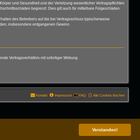
Körper und Gesundheit und der Verletzung wesentlicher Vertragspflichten
hschnittsschäden begrenzt. Dies gilt auch für mittelbare Folgeschäden
alten des Betreibers auf die bei Vertragsschluss typischerweise
chäden, insbesondere entgangenen Gewinn.
de Vertragsverhältnis mit sofortiger Wirkung.
Kontakt
Impressum
FAQ
Alle Cookies löschen
Verstanden!