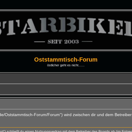
Oststammtisch-Forum
östlicher geht es nicht.......
i.de/Oststammtisch-Forum/Forum“) wird zwischen dir und dem Betreiber
rd“) schließt du einen Nutzungsvertrag mit dem Betreiber des Boards ab (im Folge