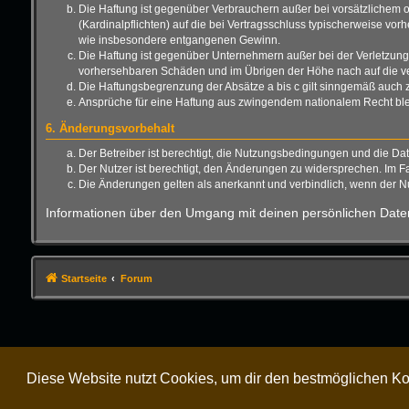
Die Haftung ist gegenüber Verbrauchern außer bei vorsätzlichem o
(Kardinalpflichten) auf die bei Vertragsschluss typischerweise vo
wie insbesondere entgangenen Gewinn.
Die Haftung ist gegenüber Unternehmern außer bei der Verletzung 
vorhersehbaren Schäden und im Übrigen der Höhe nach auf die ver
Die Haftungsbegrenzung der Absätze a bis c gilt sinngemäß auch zu
Ansprüche für eine Haftung aus zwingendem nationalem Recht ble
6. Änderungsvorbehalt
Der Betreiber ist berechtigt, die Nutzungsbedingungen und die Da
Der Nutzer ist berechtigt, den Änderungen zu widersprechen. Im F
Die Änderungen gelten als anerkannt und verbindlich, wenn der 
Informationen über den Umgang mit deinen persönlichen Daten
Startseite
Forum
Diese Website nutzt Cookies, um dir den bestmöglichen Ko