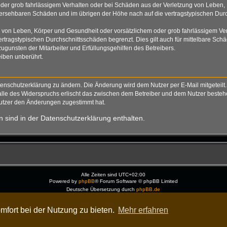
der grob fahrlässigem Verhalten oder bei Schäden aus der Verletzung von Leben, 
rhersehbaren Schäden und im übrigen der Höhe nach auf die vertragstypischen Durc
von Leben, Körper und Gesundheit oder vorsätzlichem oder grob fahrlässigem Verh
tragstypischen Durchschnittsschäden begrenzt. Dies gilt auch für mittelbare S
gunsten der Mitarbeiter und Erfüllungsgehilfen des Betreibers.
iben unberührt.
tenschutzerklärung zu ändern. Die Änderung wird dem Nutzer per E-Mail mitgeteilt.
alle des Widerspruchs erlischt das zwischen dem Betreiber und dem Nutzer bestehen
Nutzer den Änderungen zugestimmt hat.
 sind in der Datenschutzerklärung enthalten.
Alle Zeiten sind
UTC+02:00
Powered by
phpBB
® Forum Software © phpBB Limited
Deutsche Übersetzung durch
phpBB.de
Dark Vision ©
Kirk
Datenschutz
|
Nutzungsbedingungen
mfort bei der Nutzung zu bieten.
Mehr erfahren