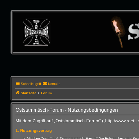
Schnellzugriff
Kontakt
Startseite
Forum
Oststammtisch-Forum - Nutzungsbedingungen
Mit dem Zugriff auf „Oststammtisch-Forum“ („http://www.roett
1. Nutzungsvertrag
Mit dem Zugriff auf „Oststammtisch-Forum“ (im Folgenden „das Boa