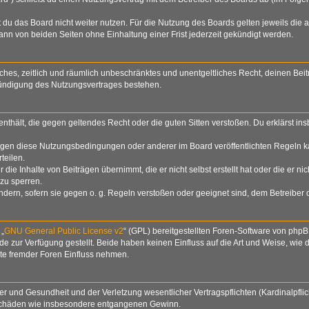
du das Board nicht weiter nutzen. Für die Nutzung des Boards gelten jeweils die a
nn von beiden Seiten ohne Einhaltung einer Frist jederzeit gekündigt werden.
nfaches, zeitlich und räumlich unbeschränktes und unentgeltliches Recht, deinen B
Kündigung des Nutzungsvertrages bestehen.
e enthält, die gegen geltendes Recht oder die guten Sitten verstoßen. Du erklärst i
egen diese Nutzungsbedingungen oder anderer im Board veröffentlichten Regeln k
teilen.
die Inhalte von Beiträgen übernimmt, die er nicht selbst erstellt hat oder die er n
zu sperren.
ndern, sofern sie gegen o. g. Regeln verstoßen oder geeignet sind, dem Betreiber
 „
GNU General Public License v2
“ (GPL) bereitgestellten Foren-Software von php
zur Verfügung gestellt. Beide haben keinen Einfluss auf die Art und Weise, wie
lte fremder Foren Einfluss nehmen.
 und Gesundheit und der Verletzung wesentlicher Vertragspflichten (Kardinalpflich
lgeschäden wie insbesondere entgangenen Gewinn.