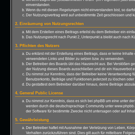
einverstanden.
Wenn du mit diesen Regelungen nicht einverstanden bist, so darfst 
Der Nutzungsvertrag wird auf unbestimmte Zeit geschlossen und ka
2. Einräumung von Nutzungsrechten
Mit dem Erstellen eines Beitrags erteilst du dem Betreiber ein ei
Das Nutzungsrecht nach Punkt 2, Unterpunkt a bleibt auch nach 
3. Pflichten des Nutzers
Du erklärst mit der Erstellung eines Beitrags, dass er keine Inhalt
verwendeten Links und Bilder zu setzen bzw. zu verwenden.
Der Betreiber des Boards übt das Hausrecht aus. Bei Verstößen g
der Nutzung dieses Boards ausschließen und dir ein Hausverbot er
Du nimmst zur Kenntnis, dass der Betreiber keine Verantwortung für 
Benutzerkonto, Beiträge und Funktionen jederzeit zu löschen oder 
Du gestattest dem Betreiber darüber hinaus, deine Beiträge abzuä
4. General Public License
Du nimmst zur Kenntnis, dass es sich bei phpBB um eine unter der
werden durch die deutschsprachige Community unter www.phpbb.de 
der Software für bestimmte Zwecke nicht untersagen oder auf Inha
5. Gewährleistung
Der Betreiber haftet mit Ausnahme der Verletzung von Leben, Körper
Verhalten zurückzuführen sind. Dies gilt auch für mittelbare Fo