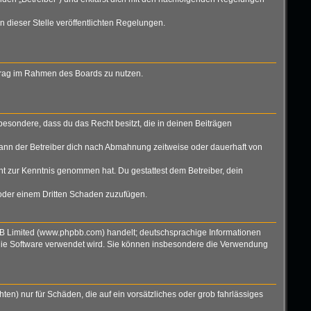
n dieser Stelle veröffentlichten Regelungen.
eitrag im Rahmen des Boards zu nutzen.
nsbesondere, dass du das Recht besitzt, die in deinen Beiträgen
ann der Betreiber dich nach Abmahnung zeitweise oder dauerhaft von
icht zur Kenntnis genommen hat. Du gestattest dem Betreiber, dein
 oder einem Dritten Schaden zuzufügen.
BB Limited (www.phpbb.com) handelt; deutschsprachige Informationen
 die Software verwendet wird. Sie können insbesondere die Verwendung
ten) nur für Schäden, die auf ein vorsätzliches oder grob fahrlässiges