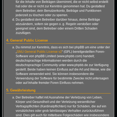
für die Inhalte von Beiträgen übernimmt, die er nicht selbst erstellt
hat oder die er nicht zur Kenntnis genommen hat. Du gestattest
dem Betreiber, dein Benutzerkonto, Beiträge und Funktionen
jederzeit zu löschen oder zu sperren.
Du gestattest dem Betreiber darüber hinaus, deine Beiträge
abzuändern, sofern sie gegen o. g. Regeln verstoßen oder
geeignet sind, dem Betreiber oder einem Dritten Schaden
zuzufügen.
4. General Public License
Du nimmst zur Kenntnis, dass es sich bei phpBB um eine unter der
„
GNU General Public License v2
“ (GPL) bereitgestellten Foren-
Software von phpBB Limited (www.phpbb.com) handelt;
deutschsprachige Informationen werden durch die
deutschsprachige Community unter www.phpbb.de zur Verfügung
gestellt. Beide haben keinen Einfluss auf die Art und Weise, wie die
Software verwendet wird. Sie können insbesondere die
Verwendung der Software für bestimmte Zwecke nicht untersagen
oder auf Inhalte fremder Foren Einfluss nehmen.
5. Gewährleistung
Der Betreiber haftet mit Ausnahme der Verletzung von Leben,
Körper und Gesundheit und der Verletzung wesentlicher
Vertragspflichten (Kardinalpflichten) nur für Schäden, die auf ein
vorsätzliches oder grob fahrlässiges Verhalten zurückzuführen
sind. Dies gilt auch für mittelbare Folgeschäden wie insbesondere