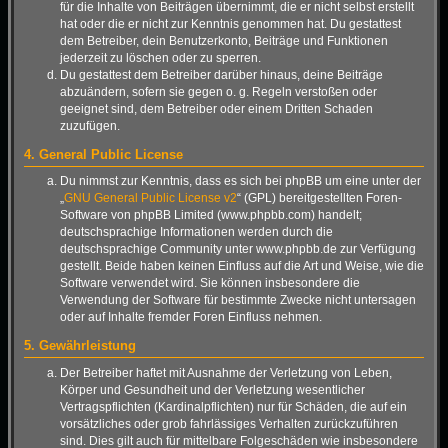
für die Inhalte von Beiträgen übernimmt, die er nicht selbst erstellt
hat oder die er nicht zur Kenntnis genommen hat. Du gestattest
dem Betreiber, dein Benutzerkonto, Beiträge und Funktionen
jederzeit zu löschen oder zu sperren.
Du gestattest dem Betreiber darüber hinaus, deine Beiträge
abzuändern, sofern sie gegen o. g. Regeln verstoßen oder
geeignet sind, dem Betreiber oder einem Dritten Schaden
zuzufügen.
4. General Public License
Du nimmst zur Kenntnis, dass es sich bei phpBB um eine unter der
„
GNU General Public License v2
“ (GPL) bereitgestellten Foren-
Software von phpBB Limited (www.phpbb.com) handelt;
deutschsprachige Informationen werden durch die
deutschsprachige Community unter www.phpbb.de zur Verfügung
gestellt. Beide haben keinen Einfluss auf die Art und Weise, wie die
Software verwendet wird. Sie können insbesondere die
Verwendung der Software für bestimmte Zwecke nicht untersagen
oder auf Inhalte fremder Foren Einfluss nehmen.
5. Gewährleistung
Der Betreiber haftet mit Ausnahme der Verletzung von Leben,
Körper und Gesundheit und der Verletzung wesentlicher
Vertragspflichten (Kardinalpflichten) nur für Schäden, die auf ein
vorsätzliches oder grob fahrlässiges Verhalten zurückzuführen
sind. Dies gilt auch für mittelbare Folgeschäden wie insbesondere