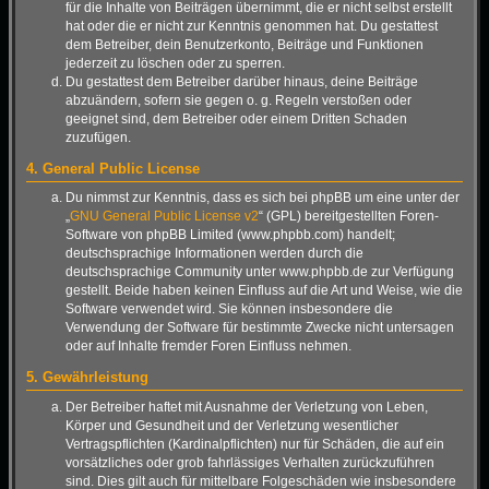
für die Inhalte von Beiträgen übernimmt, die er nicht selbst erstellt
hat oder die er nicht zur Kenntnis genommen hat. Du gestattest
dem Betreiber, dein Benutzerkonto, Beiträge und Funktionen
jederzeit zu löschen oder zu sperren.
Du gestattest dem Betreiber darüber hinaus, deine Beiträge
abzuändern, sofern sie gegen o. g. Regeln verstoßen oder
geeignet sind, dem Betreiber oder einem Dritten Schaden
zuzufügen.
4. General Public License
Du nimmst zur Kenntnis, dass es sich bei phpBB um eine unter der
„
GNU General Public License v2
“ (GPL) bereitgestellten Foren-
Software von phpBB Limited (www.phpbb.com) handelt;
deutschsprachige Informationen werden durch die
deutschsprachige Community unter www.phpbb.de zur Verfügung
gestellt. Beide haben keinen Einfluss auf die Art und Weise, wie die
Software verwendet wird. Sie können insbesondere die
Verwendung der Software für bestimmte Zwecke nicht untersagen
oder auf Inhalte fremder Foren Einfluss nehmen.
5. Gewährleistung
Der Betreiber haftet mit Ausnahme der Verletzung von Leben,
Körper und Gesundheit und der Verletzung wesentlicher
Vertragspflichten (Kardinalpflichten) nur für Schäden, die auf ein
vorsätzliches oder grob fahrlässiges Verhalten zurückzuführen
sind. Dies gilt auch für mittelbare Folgeschäden wie insbesondere