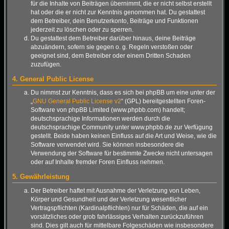
für die Inhalte von Beiträgen übernimmt, die er nicht selbst erstellt
hat oder die er nicht zur Kenntnis genommen hat. Du gestattest
dem Betreiber, dein Benutzerkonto, Beiträge und Funktionen
jederzeit zu löschen oder zu sperren.
Du gestattest dem Betreiber darüber hinaus, deine Beiträge
abzuändern, sofern sie gegen o. g. Regeln verstoßen oder
geeignet sind, dem Betreiber oder einem Dritten Schaden
zuzufügen.
4. General Public License
Du nimmst zur Kenntnis, dass es sich bei phpBB um eine unter der
„
GNU General Public License v2
“ (GPL) bereitgestellten Foren-
Software von phpBB Limited (www.phpbb.com) handelt;
deutschsprachige Informationen werden durch die
deutschsprachige Community unter www.phpbb.de zur Verfügung
gestellt. Beide haben keinen Einfluss auf die Art und Weise, wie die
Software verwendet wird. Sie können insbesondere die
Verwendung der Software für bestimmte Zwecke nicht untersagen
oder auf Inhalte fremder Foren Einfluss nehmen.
5. Gewährleistung
Der Betreiber haftet mit Ausnahme der Verletzung von Leben,
Körper und Gesundheit und der Verletzung wesentlicher
Vertragspflichten (Kardinalpflichten) nur für Schäden, die auf ein
vorsätzliches oder grob fahrlässiges Verhalten zurückzuführen
sind. Dies gilt auch für mittelbare Folgeschäden wie insbesondere