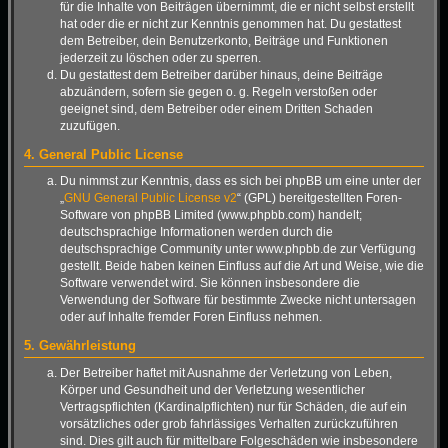
für die Inhalte von Beiträgen übernimmt, die er nicht selbst erstellt
hat oder die er nicht zur Kenntnis genommen hat. Du gestattest
dem Betreiber, dein Benutzerkonto, Beiträge und Funktionen
jederzeit zu löschen oder zu sperren.
Du gestattest dem Betreiber darüber hinaus, deine Beiträge
abzuändern, sofern sie gegen o. g. Regeln verstoßen oder
geeignet sind, dem Betreiber oder einem Dritten Schaden
zuzufügen.
4. General Public License
Du nimmst zur Kenntnis, dass es sich bei phpBB um eine unter der
„
GNU General Public License v2
“ (GPL) bereitgestellten Foren-
Software von phpBB Limited (www.phpbb.com) handelt;
deutschsprachige Informationen werden durch die
deutschsprachige Community unter www.phpbb.de zur Verfügung
gestellt. Beide haben keinen Einfluss auf die Art und Weise, wie die
Software verwendet wird. Sie können insbesondere die
Verwendung der Software für bestimmte Zwecke nicht untersagen
oder auf Inhalte fremder Foren Einfluss nehmen.
5. Gewährleistung
Der Betreiber haftet mit Ausnahme der Verletzung von Leben,
Körper und Gesundheit und der Verletzung wesentlicher
Vertragspflichten (Kardinalpflichten) nur für Schäden, die auf ein
vorsätzliches oder grob fahrlässiges Verhalten zurückzuführen
sind. Dies gilt auch für mittelbare Folgeschäden wie insbesondere