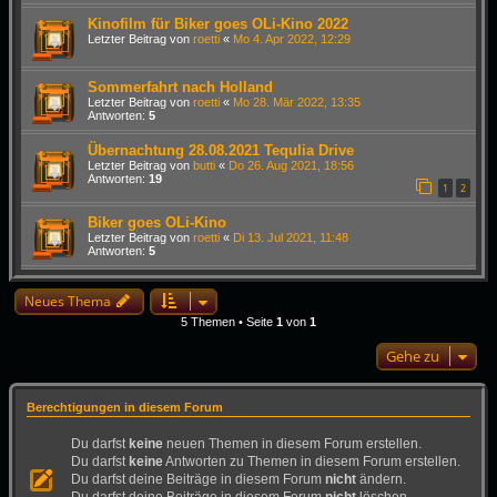
Kinofilm für Biker goes OLi-Kino 2022
Letzter Beitrag von
roetti
«
Mo 4. Apr 2022, 12:29
Sommerfahrt nach Holland
Letzter Beitrag von
roetti
«
Mo 28. Mär 2022, 13:35
Antworten:
5
Übernachtung 28.08.2021 Tequlia Drive
Letzter Beitrag von
butti
«
Do 26. Aug 2021, 18:56
Antworten:
19
1
2
Biker goes OLi-Kino
Letzter Beitrag von
roetti
«
Di 13. Jul 2021, 11:48
Antworten:
5
Neues Thema
5 Themen • Seite
1
von
1
Gehe zu
Berechtigungen in diesem Forum
Du darfst
keine
neuen Themen in diesem Forum erstellen.
Du darfst
keine
Antworten zu Themen in diesem Forum erstellen.
Du darfst deine Beiträge in diesem Forum
nicht
ändern.