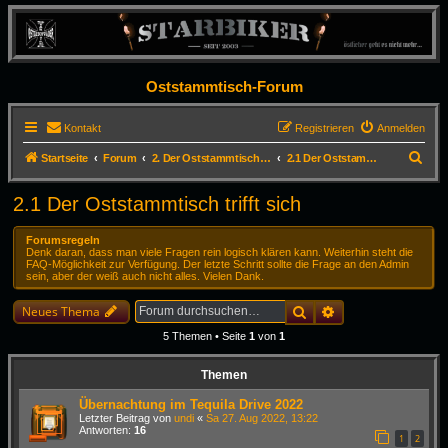
Oststammtisch-Forum
Kontakt
Registrieren
Anmelden
S
Startseite
Forum
2. Der Oststammtisch trifft sich
2.1 Der Oststammtisch trifft sich
u
2.1 Der Oststammtisch trifft sich
c
h
Forumsregeln
Denk daran, dass man viele Fragen rein logisch klären kann. Weiterhin steht die
e
FAQ-Möglichkeit zur Verfügung. Der letzte Schritt sollte die Frage an den Admin
sein, aber der weiß auch nicht alles. Vielen Dank.
Suche
Erweiterte Suche
Neues Thema
5 Themen • Seite
1
von
1
Themen
Übernachtung im Tequila Drive 2022
Letzter Beitrag von
undi
«
Sa 27. Aug 2022, 13:22
Antworten:
16
1
2