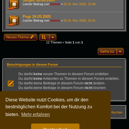
Jürgen 28.08.2005
Letzter Beitrag von
Admin
«
Di 24. Nov 2020, 12:46
Pogi 24.05.2005
Letzter Beitrag von
Admin
«
Di 24. Nov 2020, 12:41
Neues Thema
12 Themen • Seite
1
von
1
Gehe zu
Berechtigungen in diesem Forum
Du darfst
keine
neuen Themen in diesem Forum erstellen.
Du darfst
keine
Antworten zu Themen in diesem Forum erstellen.
Du darfst deine Beiträge in diesem Forum
nicht
ändern.
Du darfst deine Beiträge in diesem Forum
nicht
löschen.
Du darfst
keine
Dateianhänge in diesem Forum erstellen.
Diese Website nutzt Cookies, um dir den
bestmöglichen Komfort bei der Nutzung zu
Startseite
Forum
FAQ
Alle Cookies löschen
bieten.
Mehr erfahren
Alle Zeiten sind
UTC+02:00
Powered by
phpBB
® Forum Software © phpBB Limited