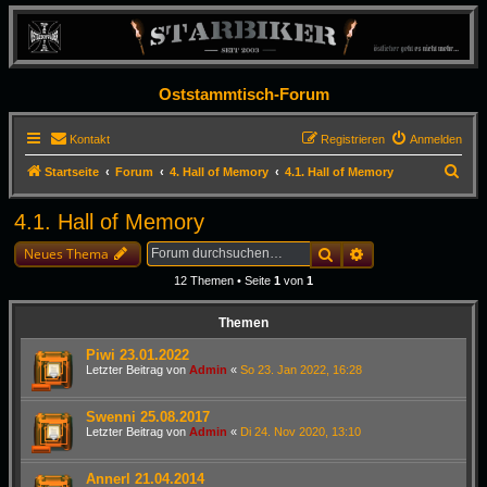
Oststammtisch-Forum
Kontakt
Registrieren
Anmelden
S
Startseite
Forum
4. Hall of Memory
4.1. Hall of Memory
u
4.1. Hall of Memory
c
h
Suche
Erweiterte Suche
Neues Thema
e
12 Themen • Seite
1
von
1
Themen
Piwi 23.01.2022
Letzter Beitrag von
Admin
«
So 23. Jan 2022, 16:28
Swenni 25.08.2017
Letzter Beitrag von
Admin
«
Di 24. Nov 2020, 13:10
Annerl 21.04.2014