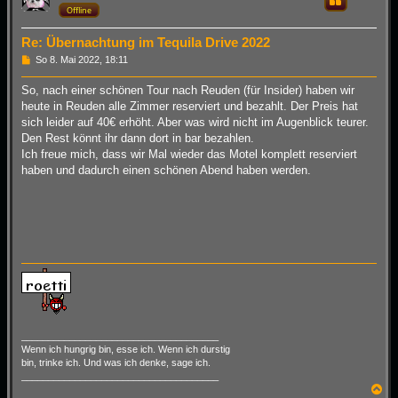
Zitieren
Offline
b
e
n
Re: Übernachtung im Tequila Drive 2022
B
So 8. Mai 2022, 18:11
e
i
So, nach einer schönen Tour nach Reuden (für Insider) haben wir
t
heute in Reuden alle Zimmer reserviert und bezahlt. Der Preis hat
r
a
sich leider auf 40€ erhöht. Aber was wird nicht im Augenblick teurer.
g
Den Rest könnt ihr dann dort in bar bezahlen.
Ich freue mich, dass wir Mal wieder das Motel komplett reserviert
haben und dadurch einen schönen Abend haben werden.
_____________________________________
Wenn ich hungrig bin, esse ich. Wenn ich durstig
bin, trinke ich. Und was ich denke, sage ich.
_____________________________________
N