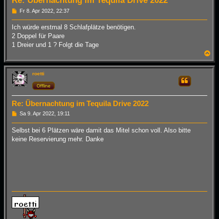
Re: Übernachtung im Tequila Drive 2022
B
Fr 8. Apr 2022, 22:37
e
i
Ich würde erstmal 8 Schlafplätze benötigen.
t
2 Doppel für Paare
r
a
1 Dreier und 1 ? Folgt die Tage
g
N
a
c
h
roetti
Zitieren
o
Offline
b
e
n
Re: Übernachtung im Tequila Drive 2022
B
Sa 9. Apr 2022, 19:11
e
i
Selbst bei 6 Plätzen wäre damit das Mitel schon voll. Also bitte
t
keine Reservierung mehr. Danke
r
a
g