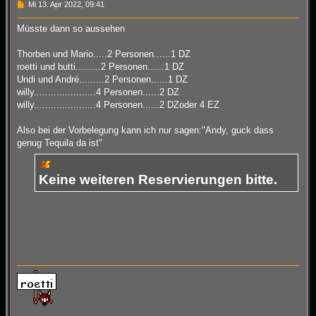
B
Mi 13. Apr 2022, 09:41
e
i
Müsste dann so aussehen
t
r
a
Thorben und Mario.....2 Personen......1 DZ
g
roetti und butti.........2 Personen......1 DZ
Undi und André.........2 Personen......1 DZ
willy......................4 Personen......2 DZ
willy......................4 Personen......2 DZoder 4 EZ
Also bei der Vorbelegung kann ich nur sagen:"Andy, guck dass
genug Tequila da ist"
Keine weiteren Reservierungen bitte.