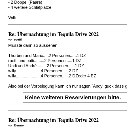
- 2 Doppel (Paare)
- 4 weitere Schlafplätze
Willi
Re: Übernachtung im Tequila Drive 2022
von
roetti
Müsste dann so aussehen
Thorben und Mario.....2 Personen......1 DZ
roetti und butti.........2 Personen......1 DZ
Undi und André.........2 Personen......1 DZ
willy......................4 Personen......2 DZ
willy......................4 Personen......2 DZoder 4 EZ
Also bei der Vorbelegung kann ich nur sagen:"Andy, guck dass g
Keine weiteren Reservierungen bitte.
Re: Übernachtung im Tequila Drive 2022
von
Benny