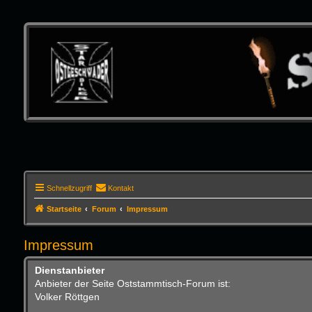
Schnellzugriff
Kontakt
Startseite
Forum
Impressum
Impressum
Dienstanbieter
Anbieter der Seite Oststammtisch-Forum ist:
Volker Röttgen