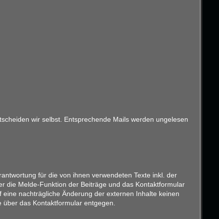
entscheiden wir selbst. Entsprechende Mails werden ungelesen
antwortung für die von ihnen verwendeten Texte inkl. der
er die Melde-Funktion der Beiträge und das Kontaktformular
f eine nachträgliche Änderung der externen Inhalte keinen
ise über das Kontaktformular entgegen.