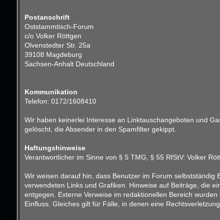
Postanschrift
Oststammtisch-Forum
c/o Volker Röttgen
Olvenstedter Str. 25a
39108 Magdeburg
Sachsen-Anhalt Deutschland
Kommunikation
Telefon: 0172/1608410
Wir haben keinerlei Interesse an Linktauschangeboten und Gast
gelöscht, die Absender in den Spamfilter gekippt.
Haftungshinweise
Verantwortlicher im Sinne von § 5 TMG, § 55 RfStV: Volker Röt
Wir weisen darauf hin, dass Benutzer im Forum selbstständig B
verwendeten Links und Grafiken. Hinweise auf Beiträge, die e
entgegen. Externe Verweise im redaktionellen Bereich wurden v
Einfluss. Gleiches gilt für Fälle, in denen eine Rechtsverletz