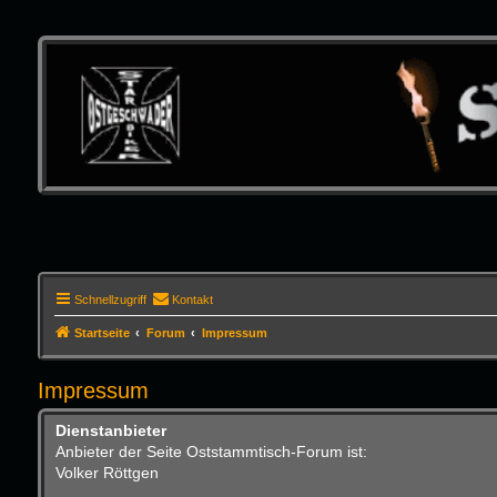
Schnellzugriff
Kontakt
Startseite
Forum
Impressum
Impressum
Dienstanbieter
Anbieter der Seite Oststammtisch-Forum ist:
Volker Röttgen