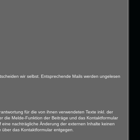
entscheiden wir selbst. Entsprechende Mails werden ungelesen
antwortung für die von ihnen verwendeten Texte inkl. der
er die Melde-Funktion der Beiträge und das Kontaktformular
f eine nachträgliche Änderung der externen Inhalte keinen
ise über das Kontaktformular entgegen.