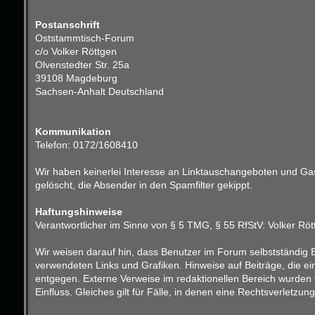
Postanschrift
Oststammtisch-Forum
c/o Volker Röttgen
Olvenstedter Str. 25a
39108 Magdeburg
Sachsen-Anhalt Deutschland
Kommunikation
Telefon: 0172/1608410
Wir haben keinerlei Interesse an Linktauschangeboten und Gast
gelöscht, die Absender in den Spamfilter gekippt.
Haftungshinweise
Verantwortlicher im Sinne von § 5 TMG, § 55 RfStV: Volker Röt
Wir weisen darauf hin, dass Benutzer im Forum selbstständig B
verwendeten Links und Grafiken. Hinweise auf Beiträge, die e
entgegen. Externe Verweise im redaktionellen Bereich wurden v
Einfluss. Gleiches gilt für Fälle, in denen eine Rechtsverletz