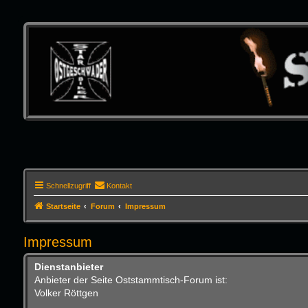
Schnellzugriff
Kontakt
Startseite
Forum
Impressum
Impressum
Dienstanbieter
Anbieter der Seite Oststammtisch-Forum ist:
Volker Röttgen