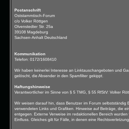
Postanschrift
Oststammtisch-Forum
c/o Volker Röttgen
Olvenstedter Str. 25a
39108 Magdeburg
Sachsen-Anhalt Deutschland
Kommunikation
Telefon: 0172/1608410
Wir haben keinerlei Interesse an Linktauschangeboten und Gast
gelöscht, die Absender in den Spamfilter gekippt.
Haftungshinweise
Verantwortlicher im Sinne von § 5 TMG, § 55 RfStV: Volker Röt
Wir weisen darauf hin, dass Benutzer im Forum selbstständig B
verwendeten Links und Grafiken. Hinweise auf Beiträge, die e
entgegen. Externe Verweise im redaktionellen Bereich wurden v
Einfluss. Gleiches gilt für Fälle, in denen eine Rechtsverletz