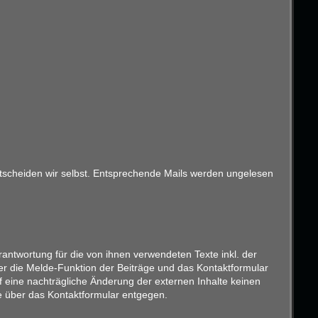
entscheiden wir selbst. Entsprechende Mails werden ungelesen
antwortung für die von ihnen verwendeten Texte inkl. der
er die Melde-Funktion der Beiträge und das Kontaktformular
f eine nachträgliche Änderung der externen Inhalte keinen
ise über das Kontaktformular entgegen.