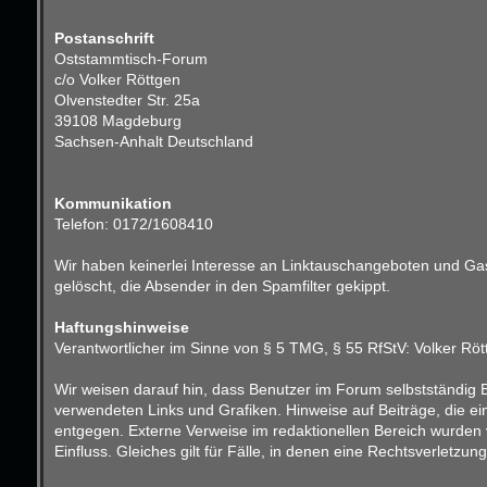
Postanschrift
Oststammtisch-Forum
c/o Volker Röttgen
Olvenstedter Str. 25a
39108 Magdeburg
Sachsen-Anhalt Deutschland
Kommunikation
Telefon: 0172/1608410
Wir haben keinerlei Interesse an Linktauschangeboten und Gast
gelöscht, die Absender in den Spamfilter gekippt.
Haftungshinweise
Verantwortlicher im Sinne von § 5 TMG, § 55 RfStV: Volker Röt
Wir weisen darauf hin, dass Benutzer im Forum selbstständig B
verwendeten Links und Grafiken. Hinweise auf Beiträge, die e
entgegen. Externe Verweise im redaktionellen Bereich wurden v
Einfluss. Gleiches gilt für Fälle, in denen eine Rechtsverletz