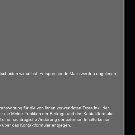
entscheiden wir selbst. Entsprechende Mails werden ungelesen
antwortung für die von ihnen verwendeten Texte inkl. der
er die Melde-Funktion der Beiträge und das Kontaktformular
f eine nachträgliche Änderung der externen Inhalte keinen
ise über das Kontaktformular entgegen.