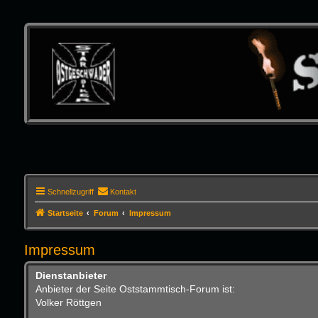
Schnellzugriff
Kontakt
Startseite
Forum
Impressum
Impressum
Dienstanbieter
Anbieter der Seite Oststammtisch-Forum ist:
Volker Röttgen