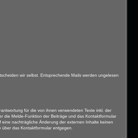
entscheiden wir selbst. Entsprechende Mails werden ungelesen
antwortung für die von ihnen verwendeten Texte inkl. der
er die Melde-Funktion der Beiträge und das Kontaktformular
f eine nachträgliche Änderung der externen Inhalte keinen
ise über das Kontaktformular entgegen.