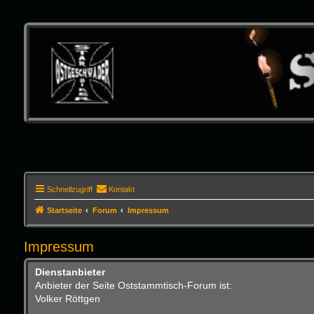
Schnellzugriff
Kontakt
Startseite
Forum
Impressum
Impressum
Dienstanbieter
Anbieter der Seite Oststammtisch-Forum ist:
Volker Röttgen