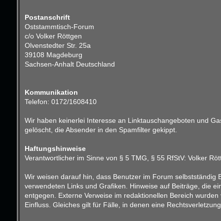
Postanschrift
Oststammtisch-Forum
c/o Volker Röttgen
Olvenstedter Str. 25a
39108 Magdeburg
Sachsen-Anhalt Deutschland
Kommunikation
Telefon: 0172/1608410
Wir haben keinerlei Interesse an Linktauschangeboten und Gast
gelöscht, die Absender in den Spamfilter gekippt.
Haftungshinweise
Verantwortlicher im Sinne von § 5 TMG, § 55 RfStV: Volker Röt
Wir weisen darauf hin, dass Benutzer im Forum selbstständig B
verwendeten Links und Grafiken. Hinweise auf Beiträge, die e
entgegen. Externe Verweise im redaktionellen Bereich wurden v
Einfluss. Gleiches gilt für Fälle, in denen eine Rechtsverletz