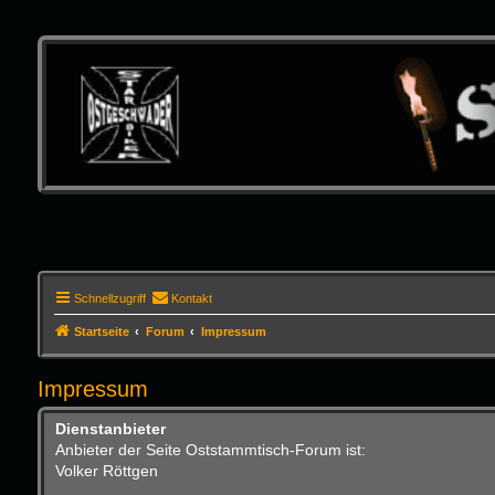
Schnellzugriff
Kontakt
Startseite
Forum
Impressum
Impressum
Dienstanbieter
Anbieter der Seite Oststammtisch-Forum ist:
Volker Röttgen