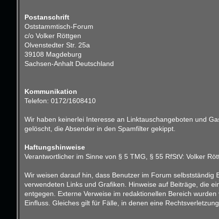
Postanschrift
Oststammtisch-Forum
c/o Volker Röttgen
Olvenstedter Str. 25a
39108 Magdeburg
Sachsen-Anhalt Deutschland
Kommunikation
Telefon: 0172/1608410
Wir haben keinerlei Interesse an Linktauschangeboten und Gast
gelöscht, die Absender in den Spamfilter gekippt.
Haftungshinweise
Verantwortlicher im Sinne von § 5 TMG, § 55 RfStV: Volker Röt
Wir weisen darauf hin, dass Benutzer im Forum selbstständig B
verwendeten Links und Grafiken. Hinweise auf Beiträge, die e
entgegen. Externe Verweise im redaktionellen Bereich wurden v
Einfluss. Gleiches gilt für Fälle, in denen eine Rechtsverletz