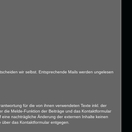
entscheiden wir selbst. Entsprechende Mails werden ungelesen
antwortung für die von ihnen verwendeten Texte inkl. der
er die Melde-Funktion der Beiträge und das Kontaktformular
f eine nachträgliche Änderung der externen Inhalte keinen
ise über das Kontaktformular entgegen.