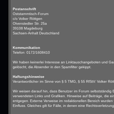
Postanschrift
Oststammtisch-Forum
c/o Volker Röttgen
Olvenstedter Str. 25a
39108 Magdeburg
Sachsen-Anhalt Deutschland
Kommunikation
Telefon: 0172/1608410
Wir haben keinerlei Interesse an Linktauschangeboten und Gast
gelöscht, die Absender in den Spamfilter gekippt.
Haftungshinweise
Verantwortlicher im Sinne von § 5 TMG, § 55 RfStV: Volker Röt
Wir weisen darauf hin, dass Benutzer im Forum selbstständig B
verwendeten Links und Grafiken. Hinweise auf Beiträge, die e
entgegen. Externe Verweise im redaktionellen Bereich wurden v
Einfluss. Gleiches gilt für Fälle, in denen eine Rechtsverletz