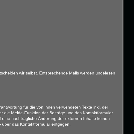
entscheiden wir selbst. Entsprechende Mails werden ungelesen
antwortung für die von ihnen verwendeten Texte inkl. der
er die Melde-Funktion der Beiträge und das Kontaktformular
f eine nachträgliche Änderung der externen Inhalte keinen
ise über das Kontaktformular entgegen.