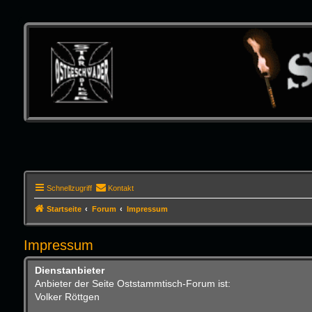
Schnellzugriff
Kontakt
Startseite
Forum
Impressum
Impressum
Dienstanbieter
Anbieter der Seite Oststammtisch-Forum ist:
Volker Röttgen