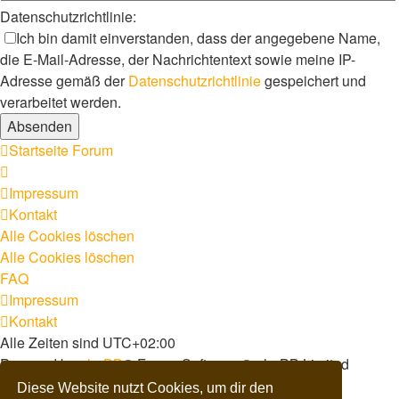
Datenschutzrichtlinie:
Ich bin damit einverstanden, dass der angegebene Name,
die E-Mail-Adresse, der Nachrichtentext sowie meine IP-
Adresse gemäß der
Datenschutzrichtlinie
gespeichert und
verarbeitet werden.
Startseite
Forum
Impressum
Kontakt
Alle Cookies löschen
Alle Cookies löschen
FAQ
Impressum
Kontakt
Alle Zeiten sind
UTC+02:00
Powered by
phpBB
® Forum Software © phpBB Limited
Deutsche Übersetzung durch
phpBB.de
Diese Website nutzt Cookies, um dir den